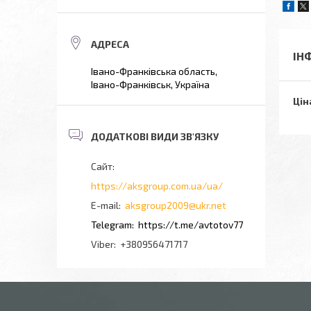
ІН
Івано-Франківська область,
Івано-Франківськ, Україна
Цін
https://aksgroup.com.ua/ua/
aksgroup2009@ukr.net
https://t.me/avtotov77
+380956471717