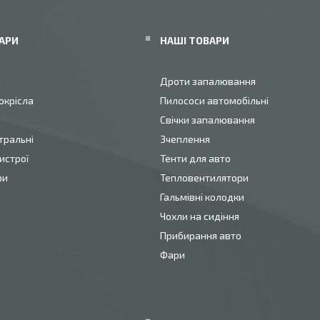
АРИ
НАШІ ТОВАРИ
и
Дроти запалювання
окрісла
Пилососи автомобільні
Свічки запалювання
тральні
Зчеплення
истрої
Тенти для авто
ри
Тепловентилятори
Гальмівні колодки
Чохли на сидіння
Прибирання авто
Фари