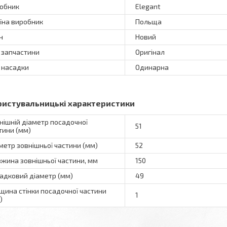
обник
Elegant
їна виробник
Польща
н
Новий
 запчастини
Оригінал
 насадки
Одинарна
ристувальницькі характеристики
нішній діаметр посадочної
51
тини (мм)
метр зовнішньої частини (мм)
52
жина зовнішньої частини, мм
150
адковий діаметр (мм)
49
щина стінки посадочної частини
1
)