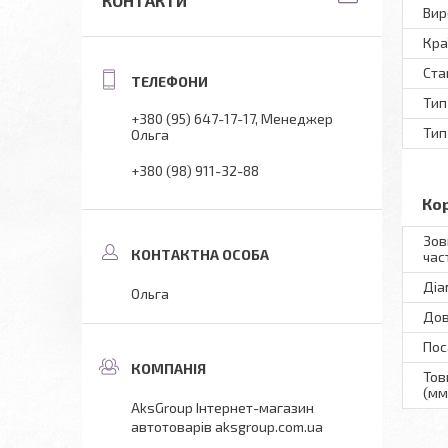
КОНТАКТИ
Вир
Кра
Ста
Тип
+380 (95) 647-17-17
Менеджер
Тип
Ольга
+380 (98) 911-32-88
Ко
Зов
час
Діа
Ольга
Дов
Пос
Тов
(мм
AksGroup Інтернет-магазин
автотоварів aksgroup.com.ua