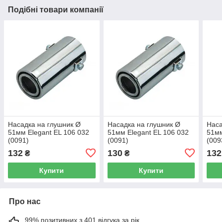
Подібні товари компанії
Насадка на глушник Ø
Насадка на глушник Ø
Наса
51мм Elegant EL 106 032
51мм Elegant EL 106 032
51мм
(0091)
(0091)
(009
132
130
132
₴
₴
Купити
Купити
Про нас
99% позитивних з 401 відгука за рік