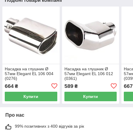
Подібні товари компанії
Насадка на глушник Ø
Насадка на глушник Ø
Наса
57мм Elegant EL 106 004
57мм Elegant EL 106 012
57мм
(0276)
(0361)
(039
664
589
667
₴
₴
Купити
Купити
Про нас
99% позитивних з 400 відгуків за рік