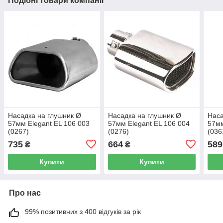
Подібні товари компанії
Насадка на глушник Ø
Насадка на глушник Ø
Наса
57мм Elegant EL 106 003
57мм Elegant EL 106 004
57мм
(0267)
(0276)
(036
735
664
589
₴
₴
Купити
Купити
Про нас
99% позитивних з 400 відгуків за рік