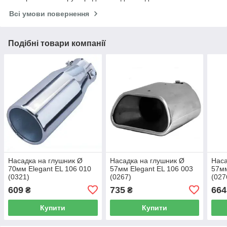
Всі умови повернення
Подібні товари компанії
Насадка на глушник Ø
Насадка на глушник Ø
Наса
70мм Elegant EL 106 010
57мм Elegant EL 106 003
57мм
(0321)
(0267)
(027
609
735
664
₴
₴
Купити
Купити