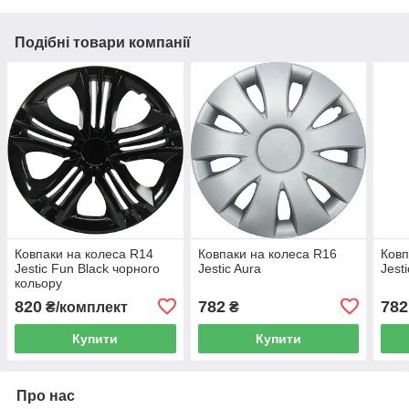
Подібні товари компанії
Ковпаки на колеса R14
Ковпаки на колеса R16
Ковп
Jestic Fun Black чорного
Jestic Aura
Jest
кольору
820
782
782
₴/комплект
₴
Купити
Купити
Про нас