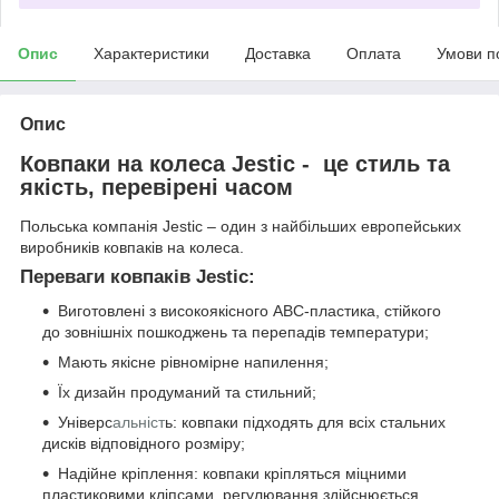
Опис
Характеристики
Доставка
Оплата
Умови п
Опис
Ковпаки на колеса Jestic - це стиль та
якість, перевірені часом
Польська компанія Jestic – один з найбільших европейських
виробників ковпаків на колеса.
Переваги ковпаків Jestic:
Виготовлені з високоякісного АВС-пластика, стійкого
до зовнішніх пошкоджень та перепадів температури;
Мають якісне рівномірне напилення;
Їх дизайн продуманий та стильний;
Універс
альніст
ь: ковпаки підходять для всіх стальних
дисків відповідного розміру;
Надійне кріплення: ковпаки кріпляться міцними
пластиковими кліпсами, регулювання здійснюється