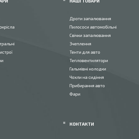
АРИ
НАШІ ТОВАРИ
и
Дроти запалювання
окрісла
Пилососи автомобільні
Свічки запалювання
тральні
Зчеплення
истрої
Тенти для авто
ри
Тепловентилятори
Гальмівні колодки
Чохли на сидіння
Прибирання авто
Фари