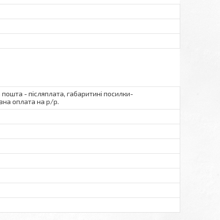
а пошта - післяплата, габаритині посилки-
вна оплата на р/р.