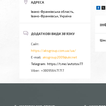
Івано-Франківська область,
Івано-Франківськ, Україна
ІН
Цін
https://aksgroup.com.ua/ua/
aksgroup2009@ukr.net
https://t.me/avtotov77
+380956471717