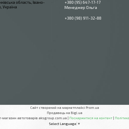
ківська область, Івано-
+380 (95) 647-17-17
, Україна
Менеджер Ольга
+380 (98) 911-32-88
Сайт створений на маркетплейсі
Prom.ua
Продавець на Bigl.ua
AksGroup Інтернет-магазин автотоварів aksgroup.com.ua |
Поскаржитися на контент
|
Політика
Select Language
▼