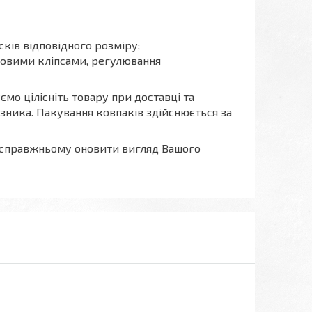
сків відповідного розміру;
ковими кліпсами, регулювання
мо цілісніть товару при доставці та
ізника. Пакування ковпаків здійснюється за
по-справжньому оновити вигляд Вашого