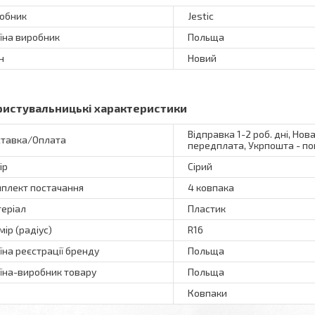
обник
Jestic
їна виробник
Польща
н
Новий
ристувальницькі характеристики
Відправка 1-2 роб. дні, Нов
тавка/Оплата
передплата, Укрпошта - по
ір
Сірий
плект постачання
4 ковпака
еріал
Пластик
мір (радіус)
R16
їна реєстрації бренду
Польща
їна-виробник товару
Польща
Ковпаки