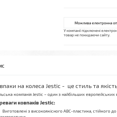
У компанії підключені електро
товар не покидаючи сайту.
впаки на колеса Jestic - це стиль та якіст
ьська компанія Jestic – один з найбільших европейських 
реваги ковпаків Jestic:
Виготовлені з високоякісного АВС-пластика, стійкого д
температури;