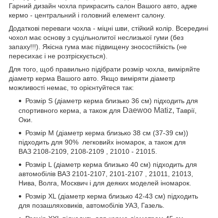
Гарний дизайн чохла прикрасить салон Вашого авто, адже
кермо - центральний і головний елемент салону.
Додаткові переваги чохла - міцні шви, стійкий колір. Всередині
чохол має основу з суцільнолитої неслизької гуми (без
запаху!!!). Якісна гума має підвищену зносостійкість (не
пересихає і не розтріскується).
Для того, щоб правильно підібрати розмір чохла, виміряйте
діаметр керма Вашого авто. Якщо виміряти діаметр
можливості немає, то орієнтуйтеся так:
Розмір S (діаметр керма близько 36 см) підходить для
Daewoo Matiz,
спортивного керма, а також для
Таврії,
Оки.
Розмір М (діаметр керма близько 38 см (37-39 см))
підходить для 90% легковийх іномарок, а також для
ВАЗ 2108-2109, 2108-2109 , 21010 - 21015.
Розмір L (діаметр керма близько 40 см) підходить для
автомобілів ВАЗ 2101-2107, 2101-2107 , 21011, 21013,
Нива, Волга, Москвич і для деяких моделей іномарок.
Розмір XL (діаметр керма близько 42-43 см) підходить
для позашляховиків, автомобілів УАЗ, Газель.