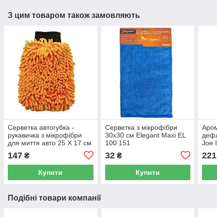
З цим товаром також замовляють
Серветка автогубка -
Серветка з мікрофібри
Аром
рукавичка з мікрофібри
30x30 см Elegant Maxi EL
дефл
для миття авто 25 Х 17 см
100 151
Joe 
Elegant Maxi EL 100 153
LJL
147
32
221
₴
₴
Купити
Купити
Подібні товари компанії