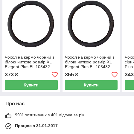
Чохол на кермо чорний з
Чохол на кермо чорний з
Чохо
білою ниткою розмір ХL
білою ниткою розмір ХL
сіри
Elegant Plus EL 105432
Elegant Plus EL 105432
Plus
373
355
343
₴
₴
Купити
Купити
Про нас
99% позитивних з 401 відгука за рік
Працює з 31.01.2017