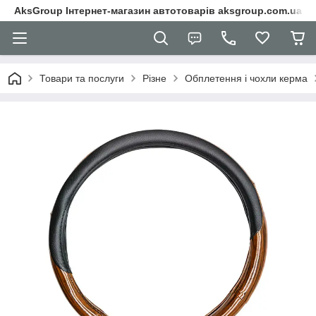
AksGroup Інтернет-магазин автотоварів aksgroup.com.ua
Товари та послуги
Різне
Обплетення і чохли керма