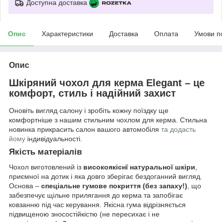
Доступна доставка
Опис
Характеристики
Доставка
Оплата
Умови п
Опис
Шкіряний чохол для керма Elegant – це
комфорт, стиль і надійний захист
Оновіть вигляд салону і зробіть кожну поїздку ще
комфортніше з нашим стильним чохлом для керма. Стильна
новинка прикрасить салон вашого автомобіля
та додасть
йому
індивідуальності.
Якість матеріалів
Чохол виготовлений із
високоякіснї натуральної шкіри
,
приємної на дотик і яка довго зберігає бездоганний вигляд.
Основа –
спеціальне гумове покриття (без запаху!)
, що
забезпечує щільне прилягання до керма та запобігає
ковзанню під час керування. Якісна гума відрізняється
підвищеною зносостійкістю (не пересихає і не