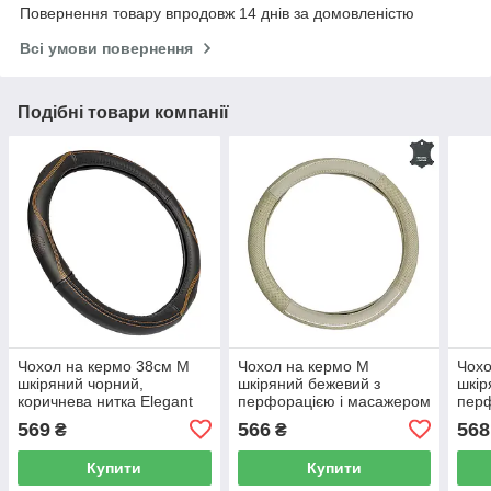
Повернення товару впродовж 14 днів за домовленістю
Всі умови повернення
Подібні товари компанії
Чохол на кермо 38см М
Чохол на кермо М
Чохо
шкіряний чорний,
шкіряний бежевий з
шкір
коричнева нитка Elegant
перфорацією і масажером
перф
Plus EL 105 802
Elegant Plus EL 105706
EL 1
569
566
568
₴
₴
Купити
Купити