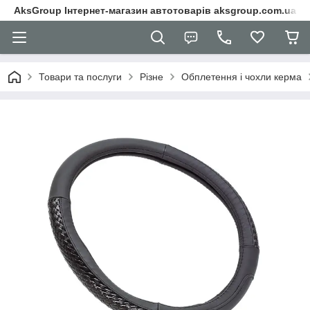
AksGroup Інтернет-магазин автотоварів aksgroup.com.ua
Товари та послуги
Різне
Обплетення і чохли керма