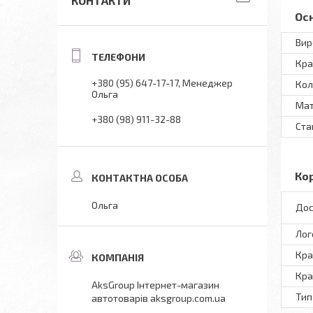
КОНТАКТИ
Ос
Вир
Кра
+380 (95) 647-17-17
Менеджер
Кол
Ольга
Мат
+380 (98) 911-32-88
Ста
Ко
Ольга
Дос
Лог
Кра
Кра
AksGroup Інтернет-магазин
Тип
автотоварів aksgroup.com.ua