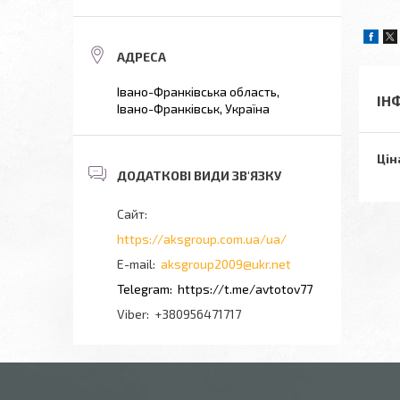
Івано-Франківська область,
ІН
Івано-Франківськ, Україна
Цін
https://aksgroup.com.ua/ua/
aksgroup2009@ukr.net
https://t.me/avtotov77
+380956471717