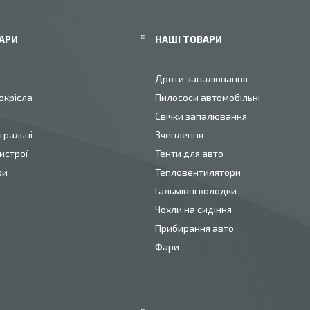
АРИ
НАШІ ТОВАРИ
и
Дроти запалювання
окрісла
Пилососи автомобільні
Свічки запалювання
тральні
Зчеплення
истрої
Тенти для авто
ри
Тепловентилятори
Гальмівні колодки
Чохли на сидіння
Прибирання авто
Фари