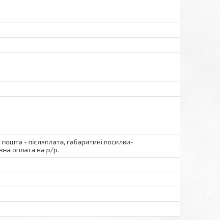
а пошта - післяплата, габаритині посилки-
вна оплата на р/р.