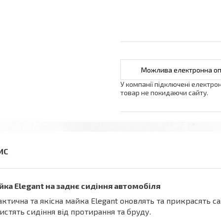
У компанії підключені електро
товар не покидаючи сайту.
ка Elegant на заднє сидіння автомобіля
ктична та якісна майка Elegant оновлять та прикрасять са
истять сидіння від протирання та бруду.