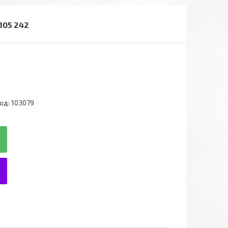
105 242
од:
103079