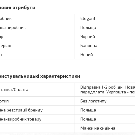
новні атрибути
обник
Elegant
їна виробник
Польща
ір
Чорний
еріал
Бавовна
н
Новий
ристувальницькі характеристики
Відправка 1-2 роб. дні, Нов
тавка/Оплата
передплата, Укрпошта - по
отип
Без логотипу
їна реєстрації бренду
Польща
їна-виробник товару
Польща
Майки на сидіння