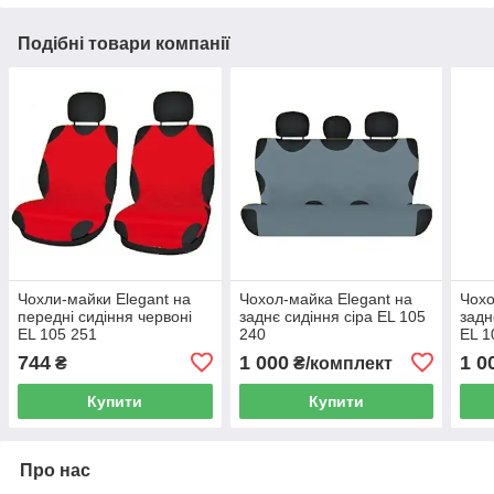
Подібні товари компанії
Чохли-майки Elegant на
Чохол-майка Elegant на
Чохо
передні сидіння червоні
заднє сидіння сіра EL 105
задн
EL 105 251
240
EL 1
744
1 000
1 0
₴
₴/комплект
Купити
Купити
Про нас