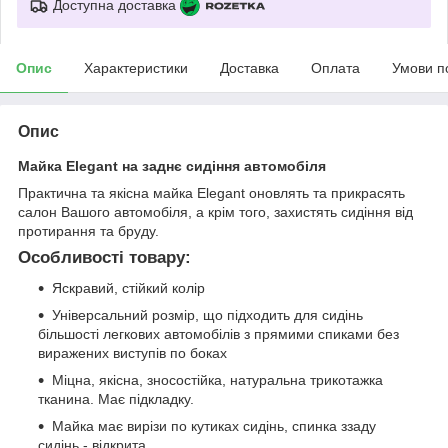
Доступна доставка
Опис
Характеристики
Доставка
Оплата
Умови п
Опис
Майка Elegant на заднє сидіння автомобіля
Практична та якісна майка Elegant оновлять та прикрасять
салон Вашого автомобіля, а крім того, захистять сидіння від
протирання та бруду.
Особливості товару:
Яскравий, стійкий колір
Універсальний розмір, що підходить для сидінь
більшості легкових автомобілів з прямими спиками без
виражених виступів по боках
Міцна, якісна, зносостійка, натуральна трикотажка
тканина. Має підкладку.
Майка має вирізи по кутиках сидінь, спинка ззаду
сидінь - відкрита.