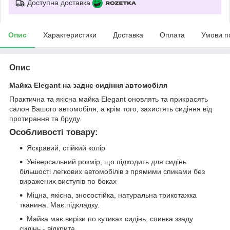
Доступна доставка
Опис
Характеристики
Доставка
Оплата
Умови п
Опис
Майка Elegant на заднє сидіння автомобіля
Практична та якісна майка Elegant оновлять та прикрасять
салон Вашого автомобіля, а крім того, захистять сидіння від
протирання та бруду.
Особливості товару:
Яскравий, стійкий колір
Універсальний розмір, що підходить для сидінь
більшості легкових автомобілів з прямими спиками без
виражених виступів по боках
Міцна, якісна, зносостійка, натуральна трикотажка
тканина. Має підкладку.
Майка має вирізи по кутиках сидінь, спинка ззаду
сидінь - відкрита.