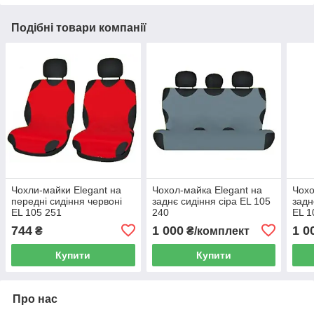
Подібні товари компанії
Чохли-майки Elegant на
Чохол-майка Elegant на
Чохо
передні сидіння червоні
заднє сидіння сіра EL 105
задн
EL 105 251
240
EL 1
744
1 000
1 0
₴
₴/комплект
Купити
Купити
Про нас