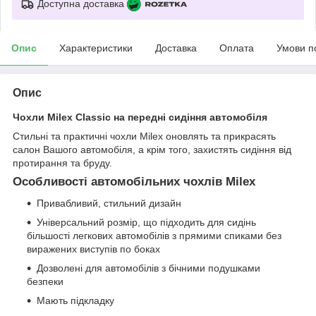
Доступна доставка
Опис
Характеристики
Доставка
Оплата
Умови п
Опис
Чохли Milex Classic на передні сидіння автомобіля
Стильні та практичні чохли Milex оновлять та прикрасять
салон Вашого автомобіля, а крім того, захистять сидіння від
протирання та бруду.
Особливості автомобільних чохлів Milex
Привабливий, стильний дизайн
Універсальний розмір, що підходить для сидінь
більшості легкових автомобілів з прямими спиками без
виражених виступів по боках
Дозволені для автомобілів з бічними подушками
безпеки
Мають підкладку