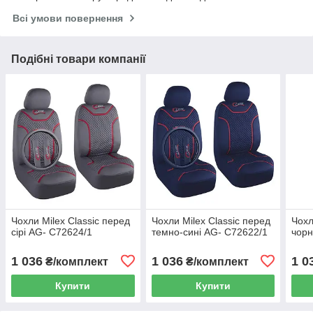
Всі умови повернення
Подібні товари компанії
Чохли Milex Classic перед
Чохли Milex Classic перед
Чохл
сірі AG- C72624/1
темно-сині AG- C72622/1
чорн
1 036
1 036
1 0
₴/комплект
₴/комплект
Купити
Купити