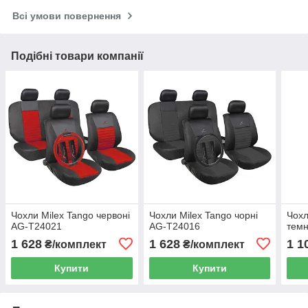
Всі умови повернення
Подібні товари компанії
Чохли Milex Tango червоні
Чохли Milex Tango чорні
Чохл
AG-T24021
AG-T24016
темн
1 628
1 628
1 1
₴/комплект
₴/комплект
Купити
Купити