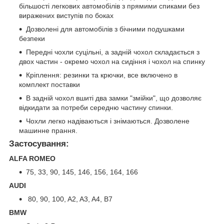
більшості легкових автомобілів з прямими спиками без
виражених виступів по боках
Дозволені для автомобілів з бічними подушками
безпеки
Передні чохли суцільні, а задній чохол складається з
двох частин - окремо чохол на сидіння і чохол на спинку
Кріплення: резинки та крючки, все включено в
комплект поставки
В задній чохол вшиті два замки "змійки", що дозволяє
відкидати за потреби середню частину спинки.
Чохли легко надіваються і знімаються. Дозволене
машинне прання.
Застосування:
ALFA ROMEO
75, 33, 90, 145, 146, 156, 164, 166
AUDI
80, 90, 100, A2, A3, A4, B7
BMW