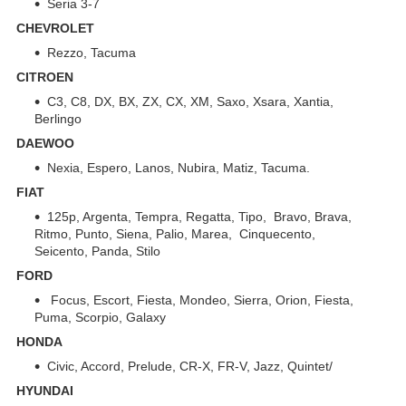
Seria 3-7
CHEVROLET
Rezzo, Tacuma
CITROEN
C3, C8, DX, BX, ZX, CX, XM, Saxo, Xsara, Xantia,
Berlingo
DAEWOO
Nexia, Espero, Lanos, Nubira, Matiz, Tacuma.
FIAT
125p, Argenta, Tempra, Regatta, Tipo, Bravo, Brava,
Ritmo, Punto, Siena, Palio, Marea, Cinquecento,
Seicento, Panda, Stilo
FORD
Focus, Escort, Fiesta, Mondeo, Sierra, Orion, Fiesta,
Puma, Scorpio, Galaxy
HONDA
Civic, Accord, Prelude, CR-X, FR-V, Jazz, Quintet/
HYUNDAI