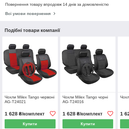
Повернення товару впродовж 14 днів за домовленістю
Всі умови повернення
Подібні товари компанії
Чохли Milex Tango червоні
Чохли Milex Tango чорні
Чохл
AG-T24021
AG-T24016
1 628
1 628
1 6
₴/комплект
₴/комплект
Купити
Купити