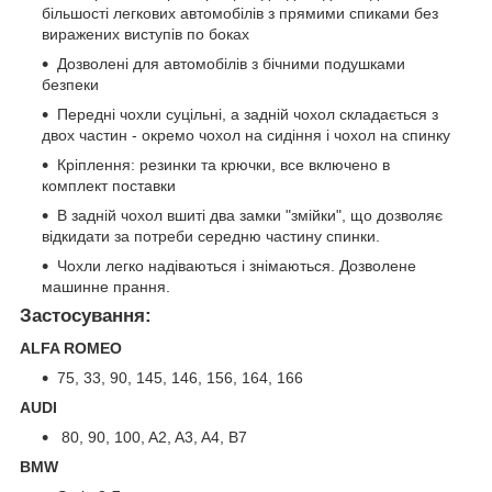
більшості легкових автомобілів з прямими спиками без
виражених виступів по боках
Дозволені для автомобілів з бічними подушками
безпеки
Передні чохли суцільні, а задній чохол складається з
двох частин - окремо чохол на сидіння і чохол на спинку
Кріплення: резинки та крючки, все включено в
комплект поставки
В задній чохол вшиті два замки "змійки", що дозволяє
відкидати за потреби середню частину спинки.
Чохли легко надіваються і знімаються. Дозволене
машинне прання.
Застосування:
ALFA ROMEO
75, 33, 90, 145, 146, 156, 164, 166
AUDI
80, 90, 100, A2, A3, A4, B7
BMW