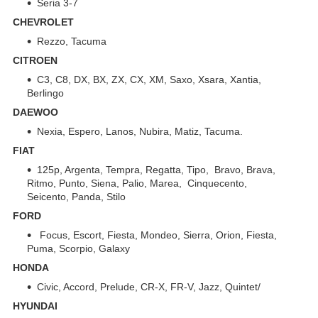
Seria 3-7
CHEVROLET
Rezzo, Tacuma
CITROEN
C3, C8, DX, BX, ZX, CX, XM, Saxo, Xsara, Xantia,
Berlingo
DAEWOO
Nexia, Espero, Lanos, Nubira, Matiz, Tacuma.
FIAT
125p, Argenta, Tempra, Regatta, Tipo, Bravo, Brava,
Ritmo, Punto, Siena, Palio, Marea, Cinquecento,
Seicento, Panda, Stilo
FORD
Focus, Escort, Fiesta, Mondeo, Sierra, Orion, Fiesta,
Puma, Scorpio, Galaxy
HONDA
Civic, Accord, Prelude, CR-X, FR-V, Jazz, Quintet/
HYUNDAI