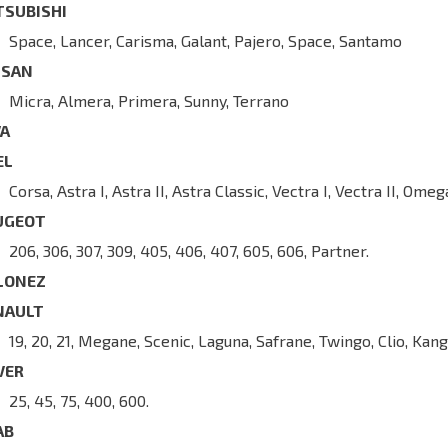
TSUBISHI
Space, Lancer, Carisma, Galant, Pajero, Space, Santamo
SSAN
Micra, Almera, Primera, Sunny, Terrano
VA
EL
Corsa, Astra I, Astra II, Astra Classic, Vectra I, Vectra II, Omeg
UGEOT
206, 306, 307, 309, 405, 406, 407, 605, 606, Partner.
LONEZ
NAULT
19, 20, 21, Megane, Scenic, Laguna, Safrane, Twingo, Clio, Kan
VER
25, 45, 75, 400, 600.
AB