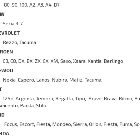
80, 90, 100, A2, A3, A4, B7
MW
Seria 3-7
EVROLET
Rezzo, Tacuma
TROEN
C3, C8, DX, BX, ZX, CX, XM, Saxo, Xsara, Xantia, Berlingo
EWOO
Nexia, Espero, Lanos, Nubira, Matiz, Tacuma.
AT
125p, Argenta, Tempra, Regatta, Tipo, Bravo, Brava, Ritmo, Pu
Seicento, Panda, Stilo
RD
Focus, Escort, Fiesta, Mondeo, Sierra, Orion, Fiesta, Puma, Sc
NDA