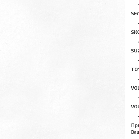
SE
SK
SU
TO
VO
VO
При
Ваш