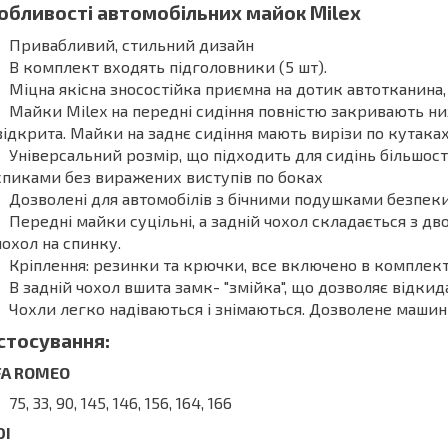
обливості автомобільних майок Milex
Привабливий, стильний дизайн
В комплект входять підголовники (5 шт).
Міцна якісна зносостійка приємна на дотик автотканина,
Майки Milex на передні сидіння повністю закривають низ
відкрита. Майки на заднє сидіння мають вирізи по кутаках
Універсальний розмір, що підходить для сидінь більшос
спиками без виражених виступів по боках
Дозволені для автомобілів з бічними подушками безпек
Передні майки суцільні, а задній чохол складається з дво
чохол на спинку.
Кріплення: резинки та крючки, все включено в комплек
В задній чохол вшита замк- "змійка", що дозволяє відки
Чохли легко надіваються і знімаються. Дозволене машин
стосування:
FA ROMEO
75, 33, 90, 145, 146, 156, 164, 166
DI