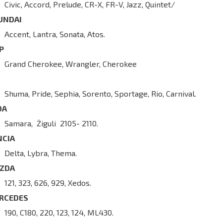
Civic, Accord, Prelude, CR-X, FR-V, Jazz, Quintet/
UNDAI
Accent, Lantra, Sonata, Atos.
EP
Grand Cherokee, Wrangler, Cherokee
Shuma, Pride, Sephia, Sorento, Sportage, Rio, Carnival.
DA
Samara, Żiguli 2105- 2110.
NCIA
Delta, Lybra, Thema.
ZDA
121, 323, 626, 929, Xedos.
RCEDES
190, C180, 220, 123, 124, ML430.