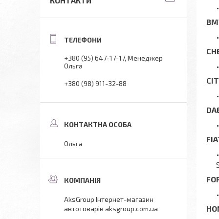
КОНТАКТИ
B
CH
+380 (95) 647-17-17
Менеджер
Ольга
CI
+380 (98) 911-32-88
DA
FI
Ольга
FO
AksGroup Інтернет-магазин
HO
автотоварів aksgroup.com.ua