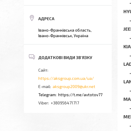
HY
JE
Івано-Франківська область,
Івано-Франківськ, Україна
KIA
LA
https://aksgroup.com.ua/ua/
LA
aksgroup2009@ukr.net
https://t.me/avtotov77
MA
+380956471717
ME