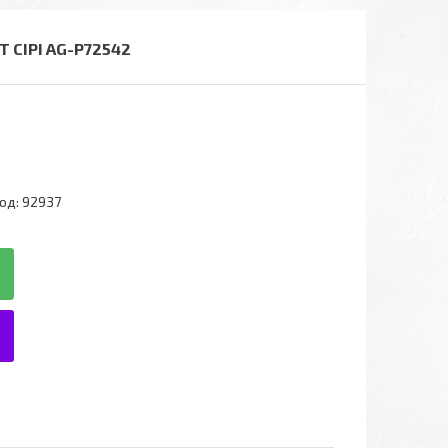
 СІРІ AG-P72542
од:
92937