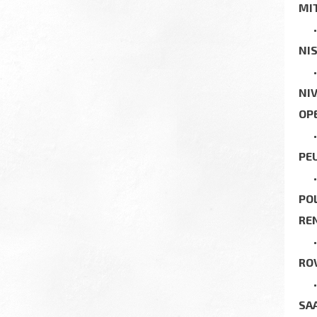
MI
NI
NI
OP
PE
PO
RE
RO
SA