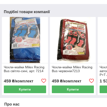
Подібні товари компанії
Чохли-майки Milex Racing
Чохли-майки Milex Racing
Чохл
Bus світло-сині, арт. 7214
Bus червоніи7213
авто
P+T 
коль
459
459
1 5
₴/комплект
₴/комплект
Купити
Купити
Про нас