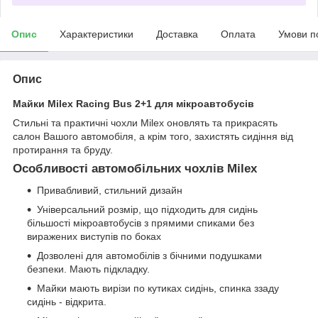
Опис
Характеристики
Доставка
Оплата
Умови п
Опис
Майки Milex Racing Bus 2+1 для мікроавтобусів
Стильні та практичні чохли Milex оновлять та прикрасять
салон Вашого автомобіля, а крім того, захистять сидіння від
протирання та бруду.
Особливості автомобільних чохлів Milex
Привабливий, стильний дизайн
Універсальний розмір, що підходить для сидінь
більшості мікроавтобусів з прямими спиками без
виражених виступів по боках
Дозволені для автомобілів з бічними подушками
безпеки. Мають підкладку.
Майки мають вирізи по кутиках сидінь, спинка ззаду
сидінь - відкрита.