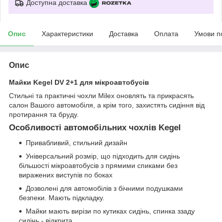
Доступна доставка
Опис
Характеристики
Доставка
Оплата
Умови п
Опис
Майки Kegel DV 2+1 для мікроавтобусів
Стильні та практичні чохли Milex оновлять та прикрасять
салон Вашого автомобіля, а крім того, захистять сидіння від
протирання та бруду.
Особливості автомобільних чохлів Kegel
Привабливий, стильний дизайн
Універсальний розмір, що підходить для сидінь
більшості мікроавтобусів з прямими спиками без
виражених виступів по боках
Дозволені для автомобілів з бічними подушками
безпеки. Мають підкладку.
Майки мають вирізи по кутиках сидінь, спинка ззаду
сидінь - відкрита.