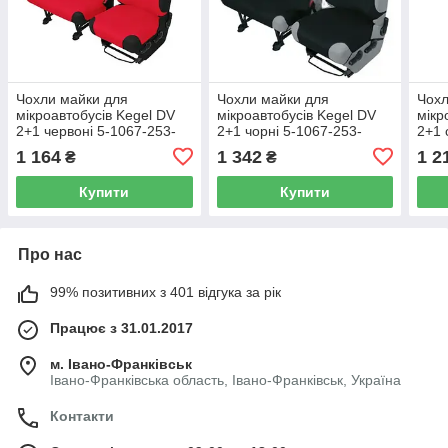
Чохли майки для
Чохли майки для
Чохл
мікроавтобусів Kegel DV
мікроавтобусів Kegel DV
мікр
2+1 червоні 5-1067-253-
2+1 чорні 5-1067-253-
2+1 
4060
4010
1 164
1 342
1 2
₴
₴
Купити
Купити
Про нас
99% позитивних з 401 відгука за рік
Працює з 31.01.2017
м. Івано-Франківськ
Івано-Франківська область, Івано-Франківськ, Україна
Контакти