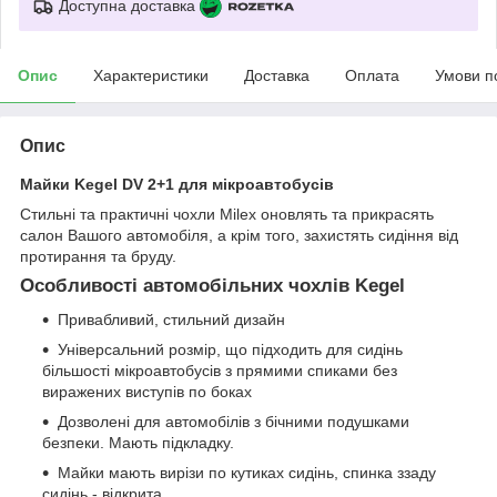
Доступна доставка
Опис
Характеристики
Доставка
Оплата
Умови п
Опис
Майки Kegel DV 2+1 для мікроавтобусів
Стильні та практичні чохли Milex оновлять та прикрасять
салон Вашого автомобіля, а крім того, захистять сидіння від
протирання та бруду.
Особливості автомобільних чохлів Kegel
Привабливий, стильний дизайн
Універсальний розмір, що підходить для сидінь
більшості мікроавтобусів з прямими спиками без
виражених виступів по боках
Дозволені для автомобілів з бічними подушками
безпеки. Мають підкладку.
Майки мають вирізи по кутиках сидінь, спинка ззаду
сидінь - відкрита.