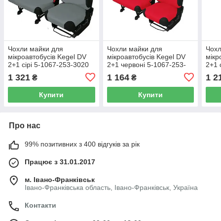
Чохли майки для
Чохли майки для
Чохл
мікроавтобусів Kegel DV
мікроавтобусів Kegel DV
мікр
2+1 сірі 5-1067-253-3020
2+1 червоні 5-1067-253-
2+1 
4060
1 321
1 164
1 2
₴
₴
Купити
Купити
Про нас
99% позитивних з 400 відгуків за рік
Працює з 31.01.2017
м. Івано-Франківськ
Івано-Франківська область, Івано-Франківськ, Україна
Контакти