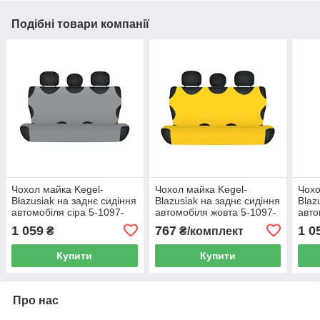
Подібні товари компанії
Чохол майка Kegel-
Чохол майка Kegel-
Чохо
Błazusiak на заднє сидіння
Blazusiak на заднє сидіння
Blaz
автомобіля сіра 5-1097-
автомобіля жовта 5-1097-
авто
253-3020
253-4090
253-
1 059
767
1 0
₴
₴/комплект
Купити
Купити
Про нас