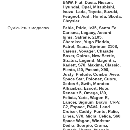
BMW, Fiat, Dacia, Nissan,
Hyundai, Opel, Mitsubishi,
Isuzu, Lada, Toyota, Suzuki,
Peugeot, Audi, Honda, Skoda,
Chrysler
Сумісність з моделлю
Fabia, Pride, ix35, Santa Fe,
Carisma, Legacy, Accord,
Ignis, Safrane, 2105,
Cherokee, Yugo Florida,
Patrol, Xsara, Sprinter, 2108,
Carens, Voyager, Charade,
Boxer, Opirus, New Beetle,
Stratus, Legend, Magentis,
Kadett, S70, Maxima, Classic,
Fiesta, i20, Passat, X90,
Justy, Prelude, Combo, Aveo,
Space Star, Polonez, Cuore,
Xedos 6, Swift, Mondeo,
Alhambra, Escort, Note,
Renault 5, Omega, I30,
Felicia, Yaris, Wagon R,
Lancer, Signum, Bravo, CR-V,
C2, Espace, RAV4, Land
Cruiser, Caddy, Punto, Palio,
Linea, V70, Micra, Celica, S60,
Space Wagon, Windstar,
Dedra, Scorpio, Croma,
Superb, Vectra, Avensis,