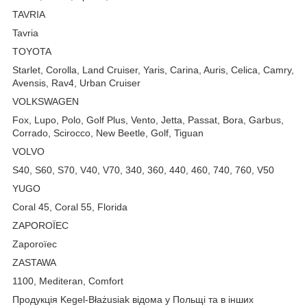
TAVRIA
Tavria
TOYOTA
Starlet, Corolla, Land Cruiser, Yaris, Carina, Auris, Celica, Camry,
Avensis, Rav4, Urban Cruiser
VOLKSWAGEN
Fox, Lupo, Polo, Golf Plus, Vento, Jetta, Passat, Bora, Garbus,
Corrado, Scirocco, New Beetle, Golf, Tiguan
VOLVO
S40, S60, S70, V40, V70, 340, 360, 440, 460, 740, 760, V50
YUGO
Coral 45, Coral 55, Florida
ZAPOROЇEC
Zaporoїec
ZASTAWA
1100, Mediteran, Comfort
Продукція Kegel-Błażusiak відома у Польщі та в інших