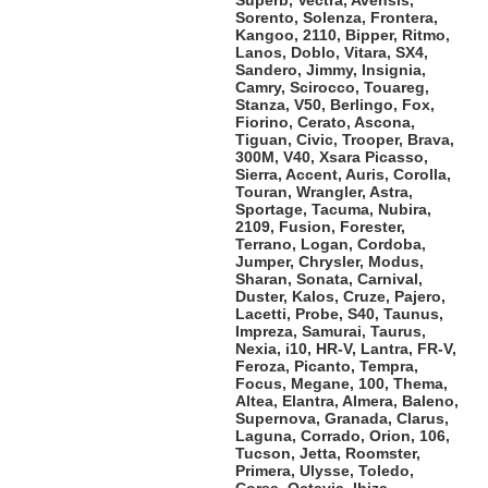
Sorento, Solenza, Frontera,
Kangoo, 2110, Bipper, Ritmo,
Lanos, Doblo, Vitara, SX4,
Sandero, Jimmy, Insignia,
Camry, Scirocco, Touareg,
Stanza, V50, Berlingo, Fox,
Fiorino, Cerato, Ascona,
Tiguan, Civic, Trooper, Brava,
300M, V40, Xsara Picasso,
Sierra, Accent, Auris, Corolla,
Touran, Wrangler, Astra,
Sportage, Tacuma, Nubira,
2109, Fusion, Forester,
Terrano, Logan, Cordoba,
Jumper, Chrysler, Modus,
Sharan, Sonata, Carnival,
Duster, Kalos, Cruze, Pajero,
Lacetti, Probe, S40, Taunus,
Impreza, Samurai, Taurus,
Nexia, i10, HR-V, Lantra, FR-V,
Feroza, Picanto, Tempra,
Focus, Megane, 100, Thema,
Altea, Elantra, Almera, Baleno,
Supernova, Granada, Clarus,
Laguna, Corrado, Orion, 106,
Tucson, Jetta, Roomster,
Primera, Ulysse, Toledo,
Corsa, Octavia, Ibiza