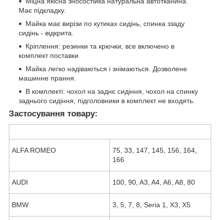
Міцна якісна зносостійка натуральна автотканина.
Має підкладку.
Майка має вирізи по кутиках сидінь, спинка ззаду
сидінь - відкрита.
Кріплення: резинки та крючки, все включено в
комплект поставки
Майка легко надіваються і знімаються. Дозволене
машинне прання.
В комплекті: чохол на заднє сидіння, чохол на спинку
заднього сидіння, підголовники в комплект не входять.
Застосування товару:
ALFA ROMEO
75, 33, 147, 145, 156, 164,
166
AUDI
100, 90, A3, A4, A6, A8, 80
BMW
3, 5, 7, 8, Seria 1, X3, X5