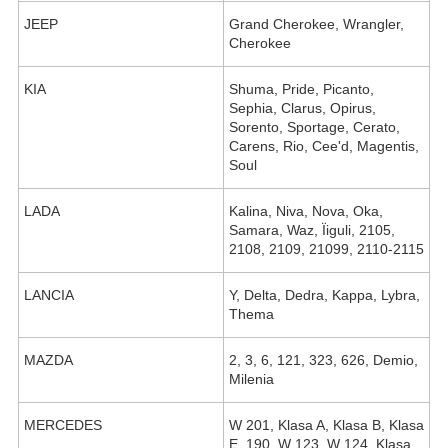
JEEP
Grand Cherokee, Wrangler,
Cherokee
KIA
Shuma, Pride, Picanto,
Sephia, Clarus, Opirus,
Sorento, Sportage, Cerato,
Carens, Rio, Cee'd, Magentis,
Soul
LADA
Kalina, Niva, Nova, Oka,
Samara, Waz, Їiguli, 2105,
2108, 2109, 21099, 2110-2115
LANCIA
Y, Delta, Dedra, Kappa, Lybra,
Thema
MAZDA
2, 3, 6, 121, 323, 626, Demio,
Milenia
MERCEDES
W 201, Klasa A, Klasa B, Klasa
E, 190, W 123, W 124, Klasa