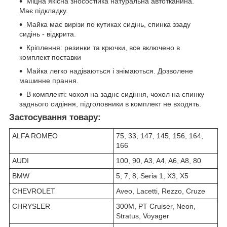
Міцна якісна зносостійка натуральна автотканина.
Має підкладку.
Майка має вирізи по кутиках сидінь, спинка ззаду
сидінь - відкрита.
Кріплення: резинки та крючки, все включено в
комплект поставки
Майка легко надіваються і знімаються. Дозволене
машинне прання.
В комплекті: чохол на заднє сидіння, чохол на спинку
заднього сидіння, підголовники в комплект не входять.
Застосування товару:
ALFA ROMEO
75, 33, 147, 145, 156, 164,
166
AUDI
100, 90, A3, A4, A6, A8, 80
BMW
5, 7, 8, Seria 1, X3, X5
CHEVROLET
Aveo, Lacetti, Rezzo, Cruze
CHRYSLER
300M, PT Cruiser, Neon,
Stratus, Voyager