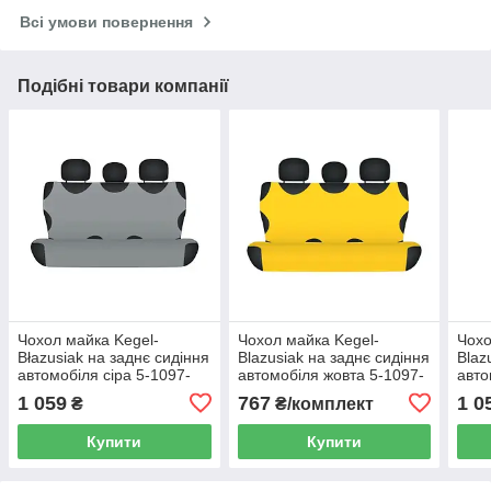
Всі умови повернення
Подібні товари компанії
Чохол майка Kegel-
Чохол майка Kegel-
Чохо
Błazusiak на заднє сидіння
Blazusiak на заднє сидіння
Blaz
автомобіля сіра 5-1097-
автомобіля жовта 5-1097-
авто
253-3020
253-4090
253-
1 059
767
1 0
₴
₴/комплект
Купити
Купити