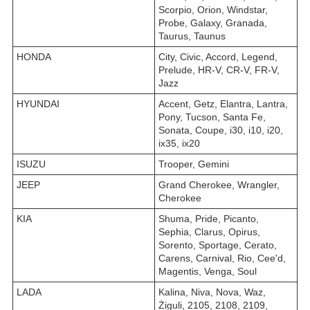
Scorpio, Orion, Windstar,
Probe, Galaxy, Granada,
Taurus, Taunus
HONDA
City, Civic, Accord, Legend,
Prelude, HR-V, CR-V, FR-V,
Jazz
HYUNDAI
Accent, Getz, Elantra, Lantra,
Pony, Tucson, Santa Fe,
Sonata, Coupe, i30, i10, i20,
ix35, ix20
ISUZU
Trooper, Gemini
JEEP
Grand Cherokee, Wrangler,
Cherokee
KIA
Shuma, Pride, Picanto,
Sephia, Clarus, Opirus,
Sorento, Sportage, Cerato,
Carens, Carnival, Rio, Cee'd,
Magentis, Venga, Soul
LADA
Kalina, Niva, Nova, Waz,
Żiguli, 2105, 2108, 2109,