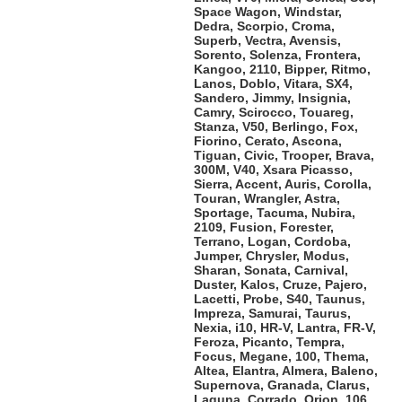
Space Wagon, Windstar,
Dedra, Scorpio, Croma,
Superb, Vectra, Avensis,
Sorento, Solenza, Frontera,
Kangoo, 2110, Bipper, Ritmo,
Lanos, Doblo, Vitara, SX4,
Sandero, Jimmy, Insignia,
Camry, Scirocco, Touareg,
Stanza, V50, Berlingo, Fox,
Fiorino, Cerato, Ascona,
Tiguan, Civic, Trooper, Brava,
300M, V40, Xsara Picasso,
Sierra, Accent, Auris, Corolla,
Touran, Wrangler, Astra,
Sportage, Tacuma, Nubira,
2109, Fusion, Forester,
Terrano, Logan, Cordoba,
Jumper, Chrysler, Modus,
Sharan, Sonata, Carnival,
Duster, Kalos, Cruze, Pajero,
Lacetti, Probe, S40, Taunus,
Impreza, Samurai, Taurus,
Nexia, i10, HR-V, Lantra, FR-V,
Feroza, Picanto, Tempra,
Focus, Megane, 100, Thema,
Altea, Elantra, Almera, Baleno,
Supernova, Granada, Clarus,
Laguna, Corrado, Orion, 106,