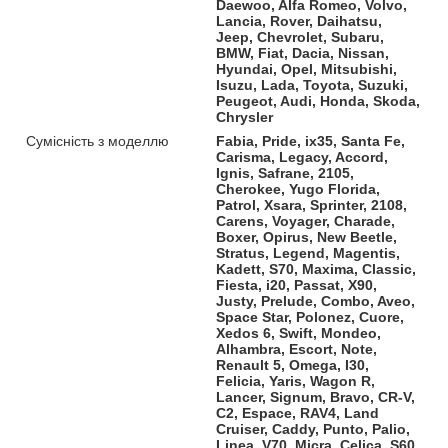
Daewoo, Alfa Romeo, Volvo,
Lancia, Rover, Daihatsu,
Jeep, Chevrolet, Subaru,
BMW, Fiat, Dacia, Nissan,
Hyundai, Opel, Mitsubishi,
Isuzu, Lada, Toyota, Suzuki,
Peugeot, Audi, Honda, Skoda,
Chrysler
Сумісність з моделлю
Fabia, Pride, ix35, Santa Fe,
Carisma, Legacy, Accord,
Ignis, Safrane, 2105,
Cherokee, Yugo Florida,
Patrol, Xsara, Sprinter, 2108,
Carens, Voyager, Charade,
Boxer, Opirus, New Beetle,
Stratus, Legend, Magentis,
Kadett, S70, Maxima, Classic,
Fiesta, i20, Passat, X90,
Justy, Prelude, Combo, Aveo,
Space Star, Polonez, Cuore,
Xedos 6, Swift, Mondeo,
Alhambra, Escort, Note,
Renault 5, Omega, I30,
Felicia, Yaris, Wagon R,
Lancer, Signum, Bravo, CR-V,
C2, Espace, RAV4, Land
Cruiser, Caddy, Punto, Palio,
Linea, V70, Micra, Celica, S60,