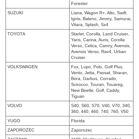
Forester
SUZUKI
Liana, Wagon R+, Alto, Swift,
Ignis, Baleno, Jimmy, Samurai,
Vitara, Splash, Sx4
TOYOTA
Starlet, Corolla, Land Cruiser,
Yaris, Carina, Auris, Corolla
Verso, Celica, Camry, Avensis,
Avensis Verso, Rav4, Urban
Cruiser
VOLKSWAGEN
Fox, Lupo, Polo, Golf Plus,
Vento, Jetta, Passat, Sharan,
Bora, Garbus, Corrado,
Scirocco, Touran, Touareg,
New Beetle, Golf, Caddy,
Tiguan
VOLVO
S40, S60, S70, V40, V70, 340,
360, 440, 460, 740, 760, V50
YUGO
Florida
ZAPOROŻEC
Zaporożec