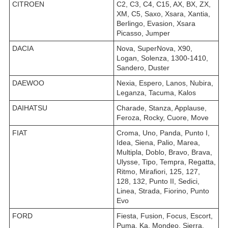
CITROEN
C2, C3, C4, C15, AX, BX, ZX,
XM, C5, Saxo, Xsara, Xantia,
Berlingo, Evasion, Xsara
Picasso, Jumper
DACIA
Nova, SuperNova, X90,
Logan, Solenza, 1300-1410,
Sandero, Duster
DAEWOO
Nexia, Espero, Lanos, Nubira,
Leganza, Tacuma, Kalos
DAIHATSU
Charade, Stanza, Applause,
Feroza, Rocky, Cuore, Move
FIAT
Croma, Uno, Panda, Punto I,
Idea, Siena, Palio, Marea,
Multipla, Doblo, Bravo, Brava,
Ulysse, Tipo, Tempra, Regatta,
Ritmo, Mirafiori, 125, 127,
128, 132, Punto II, Sedici,
Linea, Strada, Fiorino, Punto
Evo
FORD
Fiesta, Fusion, Focus, Escort,
Puma, Ka, Mondeo, Sierra,