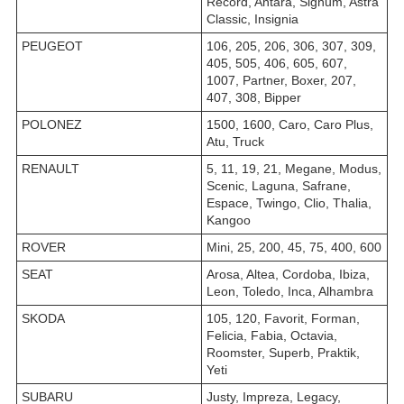
Record, Antara, Signum, Astra
Classic, Insignia
PEUGEOT
106, 205, 206, 306, 307, 309,
405, 505, 406, 605, 607,
1007, Partner, Boxer, 207,
407, 308, Bipper
POLONEZ
1500, 1600, Caro, Caro Plus,
Atu, Truck
RENAULT
5, 11, 19, 21, Megane, Modus,
Scenic, Laguna, Safrane,
Espace, Twingo, Clio, Thalia,
Kangoo
ROVER
Mini, 25, 200, 45, 75, 400, 600
SEAT
Arosa, Altea, Cordoba, Ibiza,
Leon, Toledo, Inca, Alhambra
SKODA
105, 120, Favorit, Forman,
Felicia, Fabia, Octavia,
Roomster, Superb, Praktik,
Yeti
SUBARU
Justy, Impreza, Legacy,