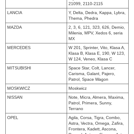
21099, 2110-2115
LANCIA
Y, Delta, Dedra, Kappa, Lybra,
Thema, Phedra
MAZDA
2, 3, 6, 121, 323, 626, Demio,
Milenia, MPV, Xedos 6, seria
MX
MERCEDES
W 201, Sprinter, Vito, Klasa A,
Klasa B, Klasa E, 190, W 123,
W 124, Veneo, Klasa C
MITSUBISHI
Space Star, Colt, Lancer,
Carisma, Galant, Pajero,
Patrol, Space Wagon
MOSKWICZ
Moskwicz
NISSAN
Note, Micra, Almera, Maxima,
Patrol, Primera, Sunny,
Terrano
OPEL
Agila, Corsa, Tigra, Combo,
Astra, Vectra, Omega, Zafira,
Frontera, Kadett, Ascona,