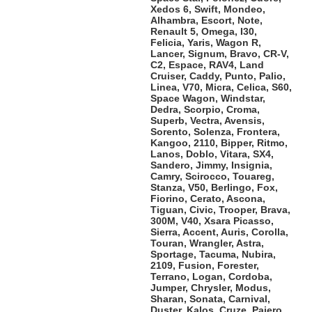
Xedos 6, Swift, Mondeo,
Alhambra, Escort, Note,
Renault 5, Omega, I30,
Felicia, Yaris, Wagon R,
Lancer, Signum, Bravo, CR-V,
C2, Espace, RAV4, Land
Cruiser, Caddy, Punto, Palio,
Linea, V70, Micra, Celica, S60,
Space Wagon, Windstar,
Dedra, Scorpio, Croma,
Superb, Vectra, Avensis,
Sorento, Solenza, Frontera,
Kangoo, 2110, Bipper, Ritmo,
Lanos, Doblo, Vitara, SX4,
Sandero, Jimmy, Insignia,
Camry, Scirocco, Touareg,
Stanza, V50, Berlingo, Fox,
Fiorino, Cerato, Ascona,
Tiguan, Civic, Trooper, Brava,
300M, V40, Xsara Picasso,
Sierra, Accent, Auris, Corolla,
Touran, Wrangler, Astra,
Sportage, Tacuma, Nubira,
2109, Fusion, Forester,
Terrano, Logan, Cordoba,
Jumper, Chrysler, Modus,
Sharan, Sonata, Carnival,
Duster, Kalos, Cruze, Pajero,