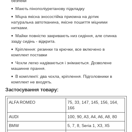
безпеки
Мають пінополіуретанову підкладку
Міцна якісна зносостійка приємна на дотик
натуральна автотканина, якісне пошиття міцними
нитками.
Майки повністю закривають низ сидіння, але спинка
ззаду сидінь - відкрита.
Кріплення: резинки та крючки, все включено в
комплект поставки
Чохли легко надіваються і знімаються. Дозволене
машинне прання.
В комплекті: два чохла, кріплення. Підголовники в
комплект не входять.
Застосування товару:
ALFA ROMEO
75, 33, 147, 145, 156, 164,
166
AUDI
100, 90, A3, A4, A6, A8, 80
BMW
5, 7, 8, Seria 1, X3, X5