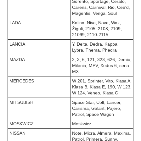
Sorento, Sportage, Cerato,
Carens, Carnival, Rio, Cee'd,
Magentis, Venga, Soul
LADA
Kalina, Niva, Nova, Waz,
Żiguli, 2105, 2108, 2109,
21099, 2110-2115
LANCIA
Y, Delta, Dedra, Kappa,
Lybra, Thema, Phedra
MAZDA
2, 3, 6, 121, 323, 626, Demio,
Milenia, MPV, Xedos 6, seria
MX
MERCEDES
W 201, Sprinter, Vito, Klasa A,
Klasa B, Klasa E, 190, W 123,
W 124, Veneo, Klasa C
MITSUBISHI
Space Star, Colt, Lancer,
Carisma, Galant, Pajero,
Patrol, Space Wagon
MOSKWICZ
Moskwicz
NISSAN
Note, Micra, Almera, Maxima,
Patrol, Primera, Sunny,