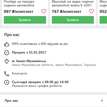
Prestige на передні
Blazusiak на заднє сидіння
Blaz
сидіння автомобіля
автомобіля жовта 5-1097-
сиді
чорного кольору AG-
253-4090
5-10
997
767
952
₴/комплект
₴/комплект
P72544/1
Купити
Купити
Про нас
99% позитивних з 400 відгуків за рік
Працює з 31.01.2017
м. Івано-Франківськ
Івано-Франківська область, Івано-Франківськ, Україна
Контакти
Сьогодні працює з 09:00 до 14:00
Показати весь графік роботи
Про нас