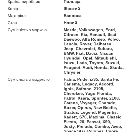
Країна виробник
Польща
Колір
Жовтий
Матеріал
Бавовна
Стан
Новий
Сумісність з маркою
Mazda, Volkswagen, Ford,
Citroen, Kia, Renault, Seat,
Daewoo, Alfa Romeo, Volvo,
Lancia, Rover, Daihatsu,
Jeep, Chevrolet, Subaru,
BMW, Fiat, Dacia, Nissan,
Hyundai, Opel, Mitsubishi,
Isuzu, Lada, Toyota, Suzuki,
Peugeot, Audi, Honda, Skoda,
Chrysler
Сумісність з моделлю
Fabia, Pride, ix35, Santa Fe,
Carisma, Legacy, Accord,
Ignis, Safrane, 2105,
Cherokee, Yugo Florida,
Patrol, Xsara, Sprinter, 2108,
Carens, Voyager, Charade,
Boxer, Opirus, New Beetle,
Stratus, Legend, Magentis,
Kadett, S70, Maxima, Classic,
Fiesta, i20, Passat, X90,
Justy, Prelude, Combo, Aveo,
Space Star, Polonez, Cuore,