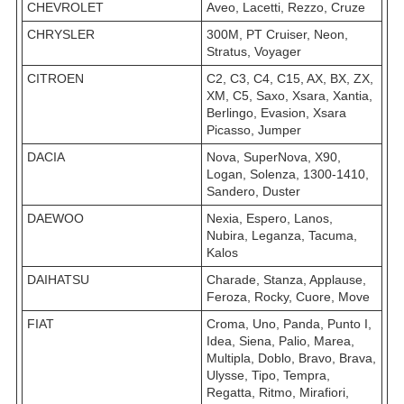
CHEVROLET
Aveo, Lacetti, Rezzo, Cruze
CHRYSLER
300M, PT Cruiser, Neon,
Stratus, Voyager
CITROEN
C2, C3, C4, C15, AX, BX, ZX,
XM, C5, Saxo, Xsara, Xantia,
Berlingo, Evasion, Xsara
Picasso, Jumper
DACIA
Nova, SuperNova, X90,
Logan, Solenza, 1300-1410,
Sandero, Duster
DAEWOO
Nexia, Espero, Lanos,
Nubira, Leganza, Tacuma,
Kalos
DAIHATSU
Charade, Stanza, Applause,
Feroza, Rocky, Cuore, Move
FIAT
Croma, Uno, Panda, Punto I,
Idea, Siena, Palio, Marea,
Multipla, Doblo, Bravo, Brava,
Ulysse, Tipo, Tempra,
Regatta, Ritmo, Mirafiori,