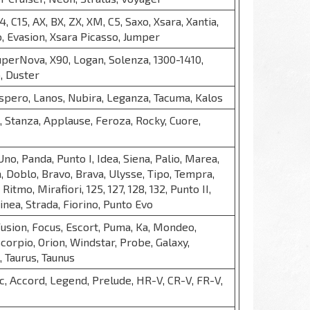
C4, C15, AX, BX, ZX, XM, C5, Saxo, Xsara, Xantia,
, Evasion, Xsara Picasso, Jumper
perNova, X90, Logan, Solenza, 1300-1410,
, Duster
spero, Lanos, Nubira, Leganza, Tacuma, Kalos
 Stanza, Applause, Feroza, Rocky, Cuore,
no, Panda, Punto I, Idea, Siena, Palio, Marea,
, Doblo, Bravo, Brava, Ulysse, Tipo, Tempra,
Ritmo, Mirafiori, 125, 127, 128, 132, Punto II,
Linea, Strada, Fiorino, Punto Evo
Fusion, Focus, Escort, Puma, Ka, Mondeo,
Scorpio, Orion, Windstar, Probe, Galaxy,
 Taurus, Taunus
vic, Accord, Legend, Prelude, HR-V, CR-V, FR-V,