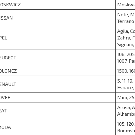
OSKWICZ
Moskwi
Note, Mi
ISSAN
Terrano
Agila, C
PEL
Zafira, 
Signum, 
106, 205
EUGEOT
1007, Pa
OLONEZ
1500, 16
5, 11, 1
ENAULT
Espace, 
OVER
Mini, 25
Arosa, A
EAT
Alhamb
105, 120
KODA
Roomster