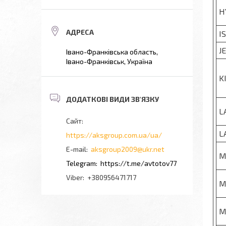
H
I
J
Івано-Франківська область,
Івано-Франківськ, Україна
K
L
L
https://aksgroup.com.ua/ua/
aksgroup2009@ukr.net
M
https://t.me/avtotov77
+380956471717
M
M