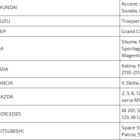
Accent, 
YUNDAI
Sonata, C
SUZU
Trooper
EEP
Grand C
Shuma, P
IA
Sportage
Magenti
Kalina, 
ADA
2110-21
ANCIA
Y, Delta
2, 3, 6,
AZDA
seria M
W 201, S
ERCEDES
123, W 1
Space St
ITSUBISHI
Patrol,