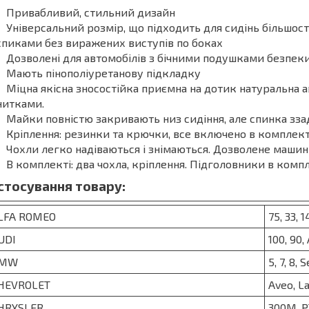
Привабливий, стильний дизайн
Універсальний розмір, що підходить для сидінь більшос
спиками без виражених виступів по боках
Дозволені для автомобілів з бічними подушками безпек
Мають пінополіуретанову підкладку
Міцна якісна зносостійка приємна на дотик натуральна 
нитками.
Майки повністю закривають низ сидіння, але спинка ззад
Кріплення: резинки та крючки, все включено в комплек
Чохли легко надіваються і знімаються. Дозволене машин
В комплекті: два чохла, кріплення. Підголовники в комп
стосування товару:
LFA ROMEO
75, 33, 1
UDI
100, 90,
MW
5, 7, 8, 
HEVROLET
Aveo, La
HRYSLER
300M, PT