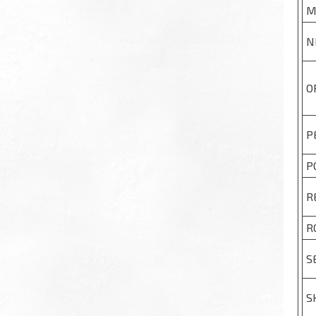
M
N
O
P
P
R
R
S
S