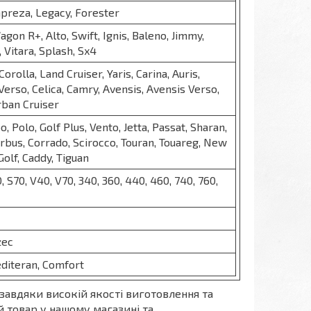
mpreza, Legacy, Forester
agon R+, Alto, Swift, Ignis, Baleno, Jimmy,
 Vitara, Splash, Sx4
Corolla, Land Cruiser, Yaris, Carina, Auris,
Verso, Celica, Camry, Avensis, Avensis Verso,
rban Cruiser
o, Polo, Golf Plus, Vento, Jetta, Passat, Sharan,
rbus, Corrado, Scirocco, Touran, Touareg, New
Golf, Caddy, Tiguan
, S70, V40, V70, 340, 360, 440, 460, 740, 760,
żec
editeran, Comfort
завдяки високій якості виготовлення та
 товар у нашому магазині та