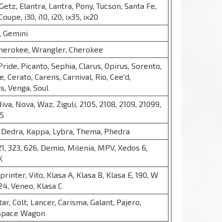
Getz, Elantra, Lantra, Pony, Tucson, Santa Fe,
oupe, i30, i10, i20, ix35, ix20
, Gemini
herokee, Wrangler, Cherokee
ride, Picanto, Sephia, Clarus, Opirus, Sorento,
, Cerato, Carens, Carnival, Rio, Cee'd,
s, Venga, Soul
Niva, Nova, Waz, Żiguli, 2105, 2108, 2109, 21099,
15
, Dedra, Kappa, Lybra, Thema, Phedra
 121, 323, 626, Demio, Milenia, MPV, Xedos 6,
X
printer, Vito, Klasa A, Klasa B, Klasa E, 190, W
24, Veneo, Klasa C
ar, Colt, Lancer, Carisma, Galant, Pajero,
 Space Wagon