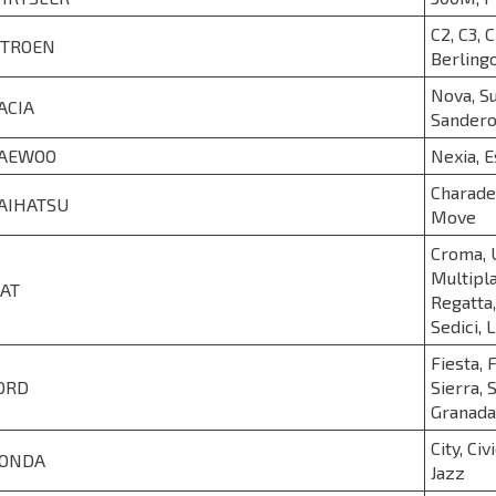
C2, C3, 
ITROEN
Berlingo
Nova, Su
ACIA
Sandero
AEWOO
Nexia, E
Charade,
AIHATSU
Move
Croma, U
Multipla
IAT
Regatta, 
Sedici, 
Fiesta, 
ORD
Sierra, 
Granada,
City, Ci
ONDA
Jazz