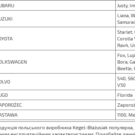
UBARU
Justy, I
Liana, W
UZUKI
Samurai,
Starlet, 
OYOTA
Corolla 
Rav4, U
Fox, Lup
OLKSWAGEN
Bora, Ga
Beetle, 
S40, S60
OLVO
V50
UGO
Florida
APOROŻEC
Zaporo
ASTAWA
1100, M
дукція польського виробника Kegel-Błażusiak популярна, 
ним експлуатаційним характеристикам. Придбайте даний