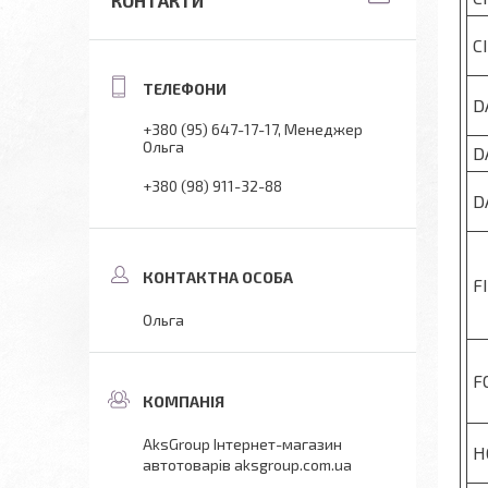
КОНТАКТИ
C
D
+380 (95) 647-17-17
Менеджер
Ольга
D
+380 (98) 911-32-88
D
F
Ольга
F
AksGroup Інтернет-магазин
H
автотоварів aksgroup.com.ua