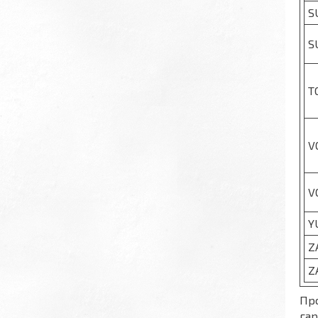
S
S
T
V
V
Y
Z
Z
Про
гар