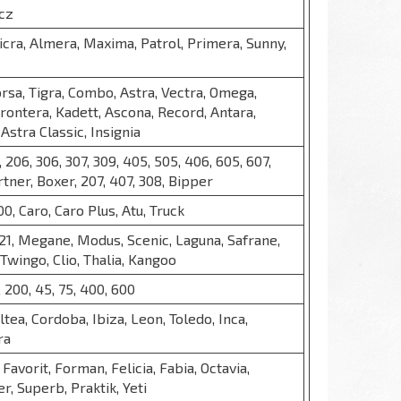
cz
cra, Almera, Maxima, Patrol, Primera, Sunny,
orsa, Tigra, Combo, Astra, Vectra, Omega,
Frontera, Kadett, Ascona, Record, Antara,
Astra Classic, Insignia
, 206, 306, 307, 309, 405, 505, 406, 605, 607,
rtner, Boxer, 207, 407, 308, Bipper
00, Caro, Caro Plus, Atu, Truck
9, 21, Megane, Modus, Scenic, Laguna, Safrane,
Twingo, Clio, Thalia, Kangoo
, 200, 45, 75, 400, 600
ltea, Cordoba, Ibiza, Leon, Toledo, Inca,
ra
, Favorit, Forman, Felicia, Fabia, Octavia,
, Superb, Praktik, Yeti