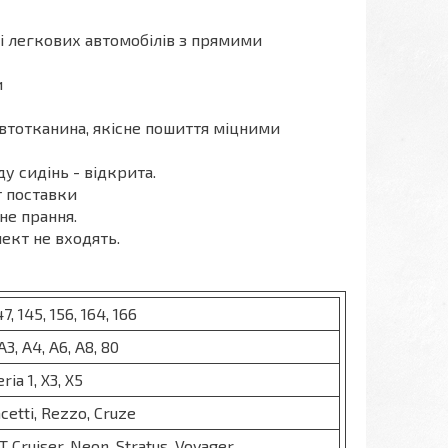
ті легкових автомобілів з прямими
и
автотканина, якісне пошиття міцними
у сидінь - відкрита.
т поставки
не прання.
лект не входять.
47, 145, 156, 164, 166
 A3, A4, A6, A8, 80
Seria 1, X3, X5
cetti, Rezzo, Cruze
 Cruiser, Neon, Stratus, Voyager