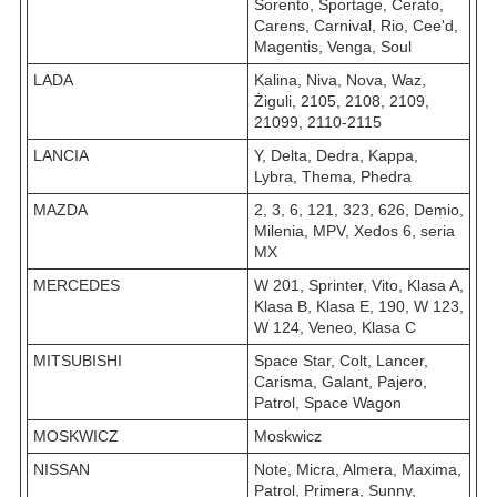
Sorento, Sportage, Cerato,
Carens, Carnival, Rio, Cee'd,
Magentis, Venga, Soul
LADA
Kalina, Niva, Nova, Waz,
Żiguli, 2105, 2108, 2109,
21099, 2110-2115
LANCIA
Y, Delta, Dedra, Kappa,
Lybra, Thema, Phedra
MAZDA
2, 3, 6, 121, 323, 626, Demio,
Milenia, MPV, Xedos 6, seria
MX
MERCEDES
W 201, Sprinter, Vito, Klasa A,
Klasa B, Klasa E, 190, W 123,
W 124, Veneo, Klasa C
MITSUBISHI
Space Star, Colt, Lancer,
Carisma, Galant, Pajero,
Patrol, Space Wagon
MOSKWICZ
Moskwicz
NISSAN
Note, Micra, Almera, Maxima,
Patrol, Primera, Sunny,