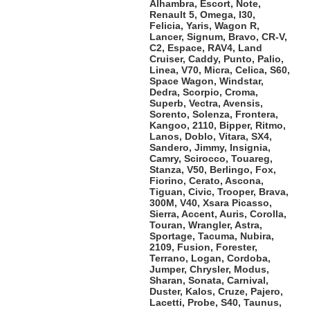
Alhambra, Escort, Note,
Renault 5, Omega, I30,
Felicia, Yaris, Wagon R,
Lancer, Signum, Bravo, CR-V,
C2, Espace, RAV4, Land
Cruiser, Caddy, Punto, Palio,
Linea, V70, Micra, Celica, S60,
Space Wagon, Windstar,
Dedra, Scorpio, Croma,
Superb, Vectra, Avensis,
Sorento, Solenza, Frontera,
Kangoo, 2110, Bipper, Ritmo,
Lanos, Doblo, Vitara, SX4,
Sandero, Jimmy, Insignia,
Camry, Scirocco, Touareg,
Stanza, V50, Berlingo, Fox,
Fiorino, Cerato, Ascona,
Tiguan, Civic, Trooper, Brava,
300M, V40, Xsara Picasso,
Sierra, Accent, Auris, Corolla,
Touran, Wrangler, Astra,
Sportage, Tacuma, Nubira,
2109, Fusion, Forester,
Terrano, Logan, Cordoba,
Jumper, Chrysler, Modus,
Sharan, Sonata, Carnival,
Duster, Kalos, Cruze, Pajero,
Lacetti, Probe, S40, Taunus,