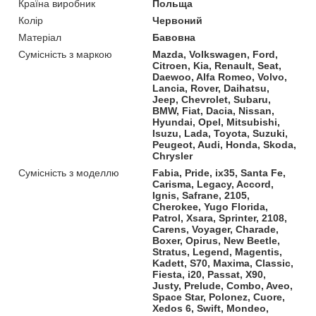
Країна виробник
Польща
Колір
Червоний
Матеріал
Бавовна
Сумісність з маркою
Mazda, Volkswagen, Ford,
Citroen, Kia, Renault, Seat,
Daewoo, Alfa Romeo, Volvo,
Lancia, Rover, Daihatsu,
Jeep, Chevrolet, Subaru,
BMW, Fiat, Dacia, Nissan,
Hyundai, Opel, Mitsubishi,
Isuzu, Lada, Toyota, Suzuki,
Peugeot, Audi, Honda, Skoda,
Chrysler
Сумісність з моделлю
Fabia, Pride, ix35, Santa Fe,
Carisma, Legacy, Accord,
Ignis, Safrane, 2105,
Cherokee, Yugo Florida,
Patrol, Xsara, Sprinter, 2108,
Carens, Voyager, Charade,
Boxer, Opirus, New Beetle,
Stratus, Legend, Magentis,
Kadett, S70, Maxima, Classic,
Fiesta, i20, Passat, X90,
Justy, Prelude, Combo, Aveo,
Space Star, Polonez, Cuore,
Xedos 6, Swift, Mondeo,