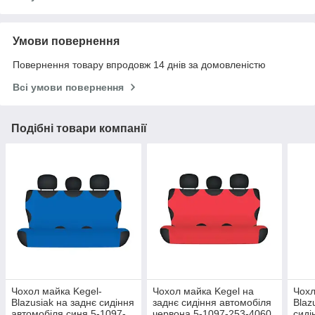
Умови повернення
Повернення товару впродовж 14 днів за домовленістю
Всі умови повернення
Подібні товари компанії
Чохол майка Kegel-
Чохол майка Kegel на
Чохл
Blazusiak на заднє сидіння
заднє сидіння автомобіля
Blaz
автомобіля синя 5-1097-
червона 5-1097-253-4060
сиді