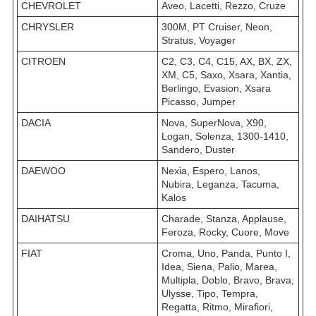
CHEVROLET
Aveo, Lacetti, Rezzo, Cruze
CHRYSLER
300M, PT Cruiser, Neon,
Stratus, Voyager
CITROEN
C2, C3, C4, C15, AX, BX, ZX,
XM, C5, Saxo, Xsara, Xantia,
Berlingo, Evasion, Xsara
Picasso, Jumper
DACIA
Nova, SuperNova, X90,
Logan, Solenza, 1300-1410,
Sandero, Duster
DAEWOO
Nexia, Espero, Lanos,
Nubira, Leganza, Tacuma,
Kalos
DAIHATSU
Charade, Stanza, Applause,
Feroza, Rocky, Cuore, Move
FIAT
Croma, Uno, Panda, Punto I,
Idea, Siena, Palio, Marea,
Multipla, Doblo, Bravo, Brava,
Ulysse, Tipo, Tempra,
Regatta, Ritmo, Mirafiori,