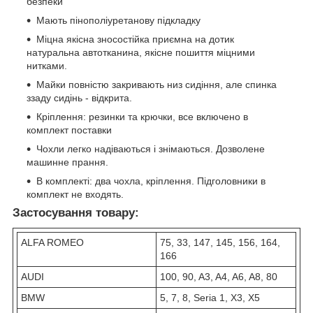
безпеки
Мають пінополіуретанову підкладку
Міцна якісна зносостійка приємна на дотик
натуральна автотканина, якісне пошиття міцними
нитками.
Майки повністю закривають низ сидіння, але спинка
ззаду сидінь - відкрита.
Кріплення: резинки та крючки, все включено в
комплект поставки
Чохли легко надіваються і знімаються. Дозволене
машинне прання.
В комплекті: два чохла, кріплення. Підголовники в
комплект не входять.
Застосування товару:
ALFA ROMEO
75, 33, 147, 145, 156, 164,
166
AUDI
100, 90, A3, A4, A6, A8, 80
BMW
5, 7, 8, Seria 1, X3, X5