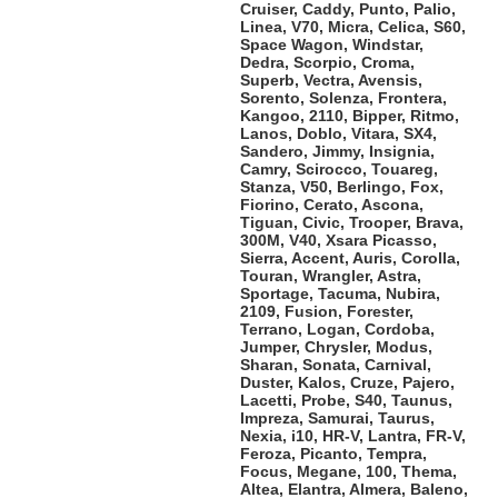
Cruiser, Caddy, Punto, Palio,
Linea, V70, Micra, Celica, S60,
Space Wagon, Windstar,
Dedra, Scorpio, Croma,
Superb, Vectra, Avensis,
Sorento, Solenza, Frontera,
Kangoo, 2110, Bipper, Ritmo,
Lanos, Doblo, Vitara, SX4,
Sandero, Jimmy, Insignia,
Camry, Scirocco, Touareg,
Stanza, V50, Berlingo, Fox,
Fiorino, Cerato, Ascona,
Tiguan, Civic, Trooper, Brava,
300M, V40, Xsara Picasso,
Sierra, Accent, Auris, Corolla,
Touran, Wrangler, Astra,
Sportage, Tacuma, Nubira,
2109, Fusion, Forester,
Terrano, Logan, Cordoba,
Jumper, Chrysler, Modus,
Sharan, Sonata, Carnival,
Duster, Kalos, Cruze, Pajero,
Lacetti, Probe, S40, Taunus,
Impreza, Samurai, Taurus,
Nexia, i10, HR-V, Lantra, FR-V,
Feroza, Picanto, Tempra,
Focus, Megane, 100, Thema,
Altea, Elantra, Almera, Baleno,