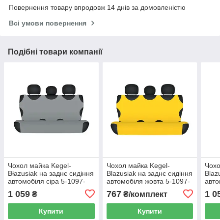
Повернення товару впродовж 14 днів за домовленістю
Всі умови повернення
Подібні товари компанії
Чохол майка Kegel-
Чохол майка Kegel-
Чохо
Błazusiak на заднє сидіння
Blazusiak на заднє сидіння
Blaz
автомобіля сіра 5-1097-
автомобіля жовта 5-1097-
авто
253-3020
253-4090
253-
1 059
767
1 0
₴
₴/комплект
Купити
Купити