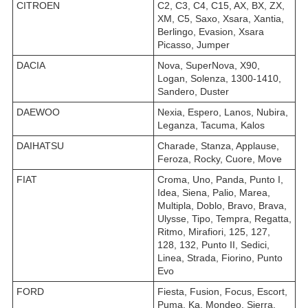
CITROEN
C2, C3, C4, C15, AX, BX, ZX,
XM, C5, Saxo, Xsara, Xantia,
Berlingo, Evasion, Xsara
Picasso, Jumper
DACIA
Nova, SuperNova, X90,
Logan, Solenza, 1300-1410,
Sandero, Duster
DAEWOO
Nexia, Espero, Lanos, Nubira,
Leganza, Tacuma, Kalos
DAIHATSU
Charade, Stanza, Applause,
Feroza, Rocky, Cuore, Move
FIAT
Croma, Uno, Panda, Punto I,
Idea, Siena, Palio, Marea,
Multipla, Doblo, Bravo, Brava,
Ulysse, Tipo, Tempra, Regatta,
Ritmo, Mirafiori, 125, 127,
128, 132, Punto II, Sedici,
Linea, Strada, Fiorino, Punto
Evo
FORD
Fiesta, Fusion, Focus, Escort,
Puma, Ka, Mondeo, Sierra,