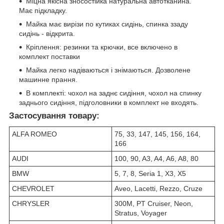
Міцна якісна зносостійка натуральна автотканина.
Має підкладку.
Майка має вирізи по кутиках сидінь, спинка ззаду
сидінь - відкрита.
Кріплення: резинки та крючки, все включено в
комплект поставки
Майка легко надіваються і знімаються. Дозволене
машинне прання.
В комплекті: чохол на заднє сидіння, чохол на спинку
заднього сидіння, підголовники в комплект не входять.
Застосування товару:
ALFA ROMEO
75, 33, 147, 145, 156, 164,
166
AUDI
100, 90, A3, A4, A6, A8, 80
BMW
5, 7, 8, Seria 1, X3, X5
CHEVROLET
Aveo, Lacetti, Rezzo, Cruze
CHRYSLER
300M, PT Cruiser, Neon,
Stratus, Voyager