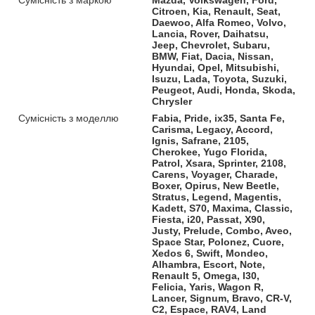
Citroen, Kia, Renault, Seat,
Daewoo, Alfa Romeo, Volvo,
Lancia, Rover, Daihatsu,
Jeep, Chevrolet, Subaru,
BMW, Fiat, Dacia, Nissan,
Hyundai, Opel, Mitsubishi,
Isuzu, Lada, Toyota, Suzuki,
Peugeot, Audi, Honda, Skoda,
Chrysler
Сумісність з моделлю
Fabia, Pride, ix35, Santa Fe,
Carisma, Legacy, Accord,
Ignis, Safrane, 2105,
Cherokee, Yugo Florida,
Patrol, Xsara, Sprinter, 2108,
Carens, Voyager, Charade,
Boxer, Opirus, New Beetle,
Stratus, Legend, Magentis,
Kadett, S70, Maxima, Classic,
Fiesta, i20, Passat, X90,
Justy, Prelude, Combo, Aveo,
Space Star, Polonez, Cuore,
Xedos 6, Swift, Mondeo,
Alhambra, Escort, Note,
Renault 5, Omega, I30,
Felicia, Yaris, Wagon R,
Lancer, Signum, Bravo, CR-V,
C2, Espace, RAV4, Land