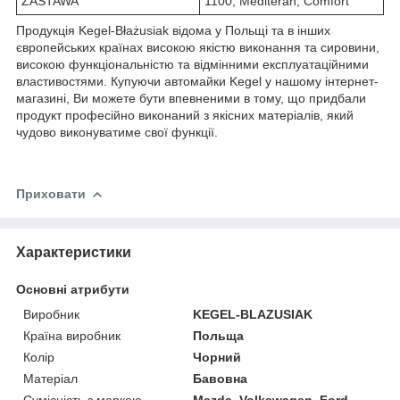
ZASTAWA
1100, Mediteran, Comfort
Продукція Kegel-Błażusiak відома у Польщі та в інших
європейських країнах високою якістю виконання та сировини,
високою функціональністю та відмінними експлуатаційними
властивостями. Купуючи автомайки Kegel у нашому інтернет-
магазині, Ви можете бути впевненими в тому, що придбали
продукт професійно виконаний з якісних матеріалів, який
чудово виконуватиме свої функції.
Приховати
Характеристики
Основні атрибути
Виробник
KEGEL-BLAZUSIAK
Країна виробник
Польща
Колір
Чорний
Матеріал
Бавовна
Сумісність з маркою
Mazda, Volkswagen, Ford,