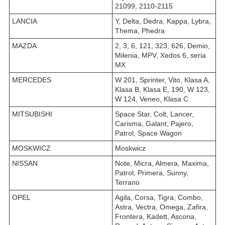
21099, 2110-2115
LANCIA
Y, Delta, Dedra, Kappa, Lybra,
Thema, Phedra
MAZDA
2, 3, 6, 121, 323, 626, Demio,
Milenia, MPV, Xedos 6, seria
MX
MERCEDES
W 201, Sprinter, Vito, Klasa A,
Klasa B, Klasa E, 190, W 123,
W 124, Veneo, Klasa C
MITSUBISHI
Space Star, Colt, Lancer,
Carisma, Galant, Pajero,
Patrol, Space Wagon
MOSKWICZ
Moskwicz
NISSAN
Note, Micra, Almera, Maxima,
Patrol, Primera, Sunny,
Terrano
OPEL
Agila, Corsa, Tigra, Combo,
Astra, Vectra, Omega, Zafira,
Frontera, Kadett, Ascona,