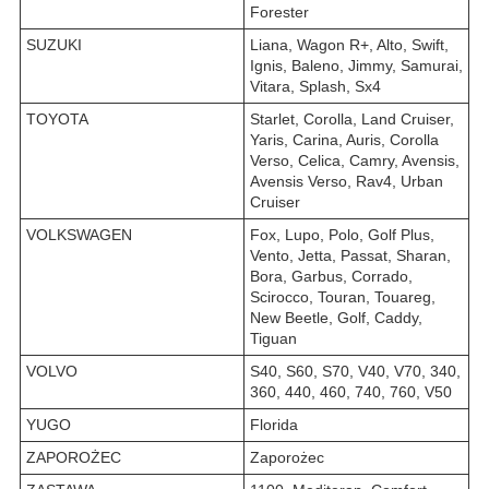
Forester
SUZUKI
Liana, Wagon R+, Alto, Swift,
Ignis, Baleno, Jimmy, Samurai,
Vitara, Splash, Sx4
TOYOTA
Starlet, Corolla, Land Cruiser,
Yaris, Carina, Auris, Corolla
Verso, Celica, Camry, Avensis,
Avensis Verso, Rav4, Urban
Cruiser
VOLKSWAGEN
Fox, Lupo, Polo, Golf Plus,
Vento, Jetta, Passat, Sharan,
Bora, Garbus, Corrado,
Scirocco, Touran, Touareg,
New Beetle, Golf, Caddy,
Tiguan
VOLVO
S40, S60, S70, V40, V70, 340,
360, 440, 460, 740, 760, V50
YUGO
Florida
ZAPOROŻEC
Zaporożec