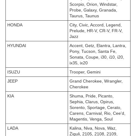
Scorpio, Orion, Windstar,
Probe, Galaxy, Granada,
Taurus, Taunus
HONDA
City, Civic, Accord, Legend,
Prelude, HR-V, CR-V, FR-V,
Jazz
HYUNDAI
Accent, Getz, Elantra, Lantra,
Pony, Tucson, Santa Fe,
Sonata, Coupe, i30, i10, i20,
ix35, ix20
ISUZU
Trooper, Gemini
JEEP
Grand Cherokee, Wrangler,
Cherokee
KIA
Shuma, Pride, Picanto,
Sephia, Clarus, Opirus,
Sorento, Sportage, Cerato,
Carens, Carnival, Rio, Cee'd,
Magentis, Venga, Soul
LADA
Kalina, Niva, Nova, Waz,
Żiguli, 2105, 2108, 2109,