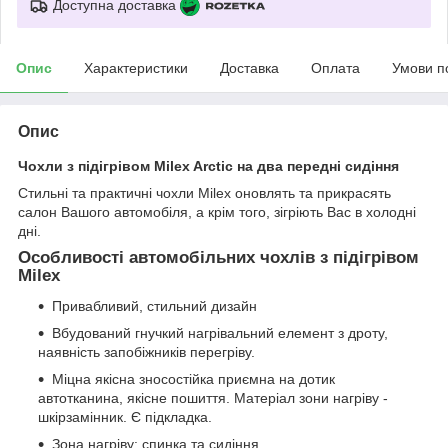
Доступна доставка
Опис
Характеристики
Доставка
Оплата
Умови п
Опис
Чохли з підігрівом Milex Arctic на два передні сидіння
Стильні та практичні чохли Milex оновлять та прикрасять
салон Вашого автомобіля, а крім того, зігріють Вас в холодні
дні.
Особливості автомобільних чохлів з підігрівом
Milex
Привабливий, стильний дизайн
Вбудований гнучкий нагрівальний елемент з дроту,
наявність запобіжників перегріву.
Міцна якісна зносостійка приємна на дотик
автотканина, якісне пошиття. Матеріал зони нагріву -
шкірзамінник. Є підкладка.
Зона нагріву: спинка та сидіння.