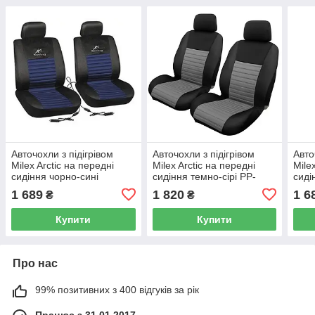
Авточохли з підігрівом
Авточохли з підігрівом
Авто
Milex Arctic на передні
Milex Arctic на передні
Mile
сидіння чорно-сині
сидіння темно-сірі PP-
сиді
A54018
A54
1 689
1 820
1 6
₴
₴
Купити
Купити
Про нас
99% позитивних з 400 відгуків за рік
Працює з 31.01.2017