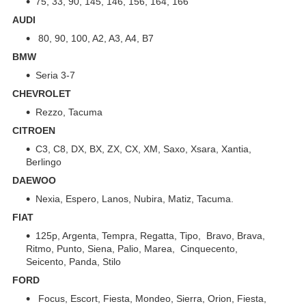
75, 33, 90, 145, 146, 156, 164, 166
AUDI
80, 90, 100, A2, A3, A4, B7
BMW
Seria 3-7
CHEVROLET
Rezzo, Tacuma
CITROEN
C3, C8, DX, BX, ZX, CX, XM, Saxo, Xsara, Xantia,
Berlingo
DAEWOO
Nexia, Espero, Lanos, Nubira, Matiz, Tacuma.
FIAT
125p, Argenta, Tempra, Regatta, Tipo, Bravo, Brava,
Ritmo, Punto, Siena, Palio, Marea, Cinquecento,
Seicento, Panda, Stilo
FORD
Focus, Escort, Fiesta, Mondeo, Sierra, Orion, Fiesta,