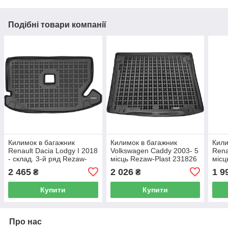
Подібні товари компанії
Килимок в багажник
Килимок в багажник
Кили
Renault Dacia Lodgy I 2018
Volkswagen Caddy 2003- 5
Rena
- склад. 3-й ряд Rezaw-
місць Rezaw-Plast 231826
місц
Plast RP 231398
2012
2 465
2 026
1 9
₴
₴
RP 
Купити
Купити
Про нас