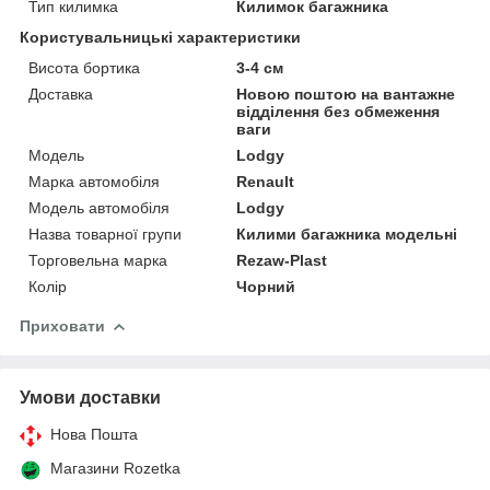
Тип килимка
Килимок багажника
Користувальницькі характеристики
Висота бортика
3-4 см
Доставка
Новою поштою на вантажне
відділення без обмеження
ваги
Мoдель
Lodgy
Марка автомобіля
Renault
Модель автомобіля
Lodgy
Назва товарної групи
Килими багажника модельні
Торговельна марка
Rezaw-Plast
Колір
Чорний
Приховати
Умови доставки
Нова Пошта
Магазини Rozetka