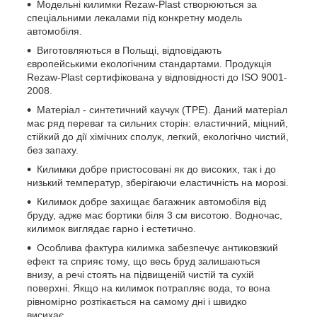
Модельні килимки Rezaw-Plast створюються за
спеціальними лекалами під конкретну модель
автомобіля.
Виготовляються в Польщі, відповідають
європейськими екологічним стандартами. Продукція
Rezaw-Plast сертифікована у відповідності до ISO 9001-
2008.
Матеріал - синтетичний каучук (ТРЕ). Даний матеріал
має ряд переваг та сильних сторін: еластичний, міцний,
стійкий до дії хімічних сполук, легкий, екологічно чистий,
без запаху.
Килимки добре пристосовані як до високих, так і до
низький температур, зберігаючи еластичність на морозі.
Килимок добре захищає багажник автомобіля від
бруду, адже має бортики біля 3 см висотою. Водночас,
килимок виглядає гарно і естетично.
Особлива фактура килимка забезпечує антиковзкий
ефект та сприяє тому, що весь бруд залишаються
внизу, а речі стоять на підвищеній чистій та сухій
поверхні. Якщо на килимок потрапляє вода, то вона
рівномірно розтікається на самому дні і швидко
висихає.