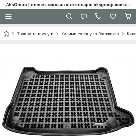
AksGroup Інтернет-магазин автотоварів aksgroup.com.ua
Товари та послуги
Килими салону та багажника
Кили