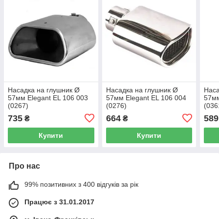
Насадка на глушник Ø
Насадка на глушник Ø
Наса
57мм Elegant EL 106 003
57мм Elegant EL 106 004
57мм
(0267)
(0276)
(036
735
664
589
₴
₴
Купити
Купити
Про нас
99% позитивних з 400 відгуків за рік
Працює з 31.01.2017