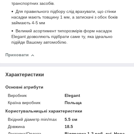
транспортних засобів.
Для правильного підбору слід врахувати, що стінки
насадки мають товщину 1 мм, а затискачі з обох боків
займають 4-5 мм
Великий асортимент типорозмірів форм насадок
Elegant дозволяють підібрати саме ту, яка ідеально
підійде Вашому автомобілю.
Приховати
Характеристики
Основні атрибути
Виробник
Elegant
Країна виробник
Польща
Користувальницькі характеристики
Вхідний діаметр min/max
5.5 см
Довжина
18.5
Доставка/Оплата
Відправка 1-2 роб. дні, Нова