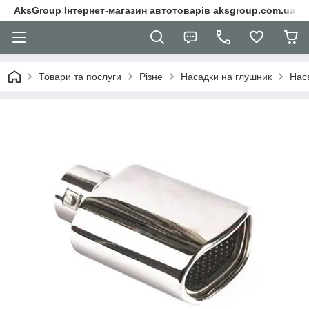
AksGroup Інтернет-магазин автотоварів aksgroup.com.ua
Товари та послуги
Різне
Насадки на глушник
Нас