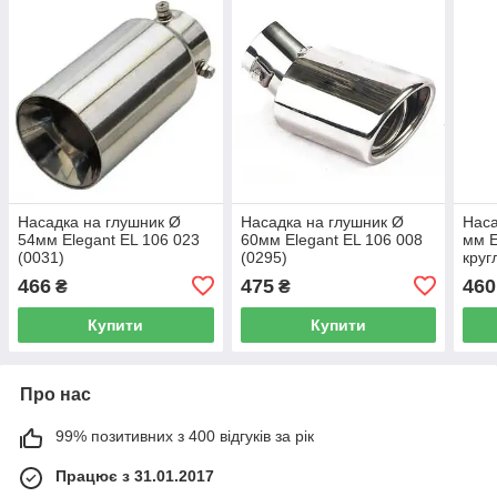
Насадка на глушник Ø
Насадка на глушник Ø
Наса
54мм Elegant EL 106 023
60мм Elegant EL 106 008
мм E
(0031)
(0295)
круг
466
475
460
₴
₴
Купити
Купити
Про нас
99% позитивних з 400 відгуків за рік
Працює з 31.01.2017