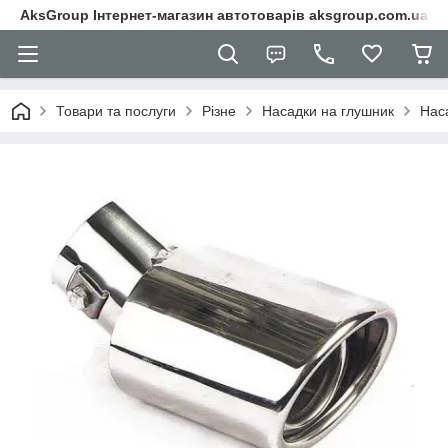
AksGroup Інтернет-магазин автотоварів aksgroup.com.ua
Товари та послуги
Різне
Насадки на глушник
Нас