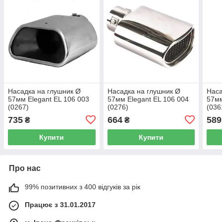
Насадка на глушник Ø
Насадка на глушник Ø
Наса
57мм Elegant EL 106 003
57мм Elegant EL 106 004
57мм
(0267)
(0276)
(036
735
664
589
₴
₴
Купити
Купити
Про нас
99% позитивних з 400 відгуків за рік
Працює з 31.01.2017