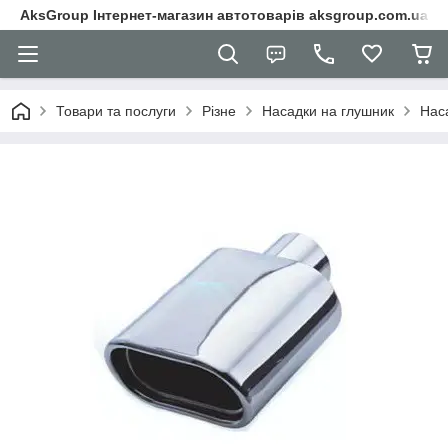
AksGroup Інтернет-магазин автотоварів aksgroup.com.ua
Товари та послуги
Різне
Насадки на глушник
Нас