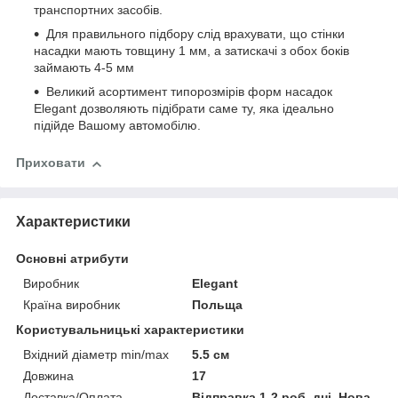
транспортних засобів.
Для правильного підбору слід врахувати, що стінки
насадки мають товщину 1 мм, а затискачі з обох боків
займають 4-5 мм
Великий асортимент типорозмірів форм насадок
Elegant дозволяють підібрати саме ту, яка ідеально
підійде Вашому автомобілю.
Приховати
Характеристики
Основні атрибути
Виробник
Elegant
Країна виробник
Польща
Користувальницькі характеристики
Вхідний діаметр min/max
5.5 см
Довжина
17
Доставка/Оплата
Відправка 1-2 роб. дні, Нова