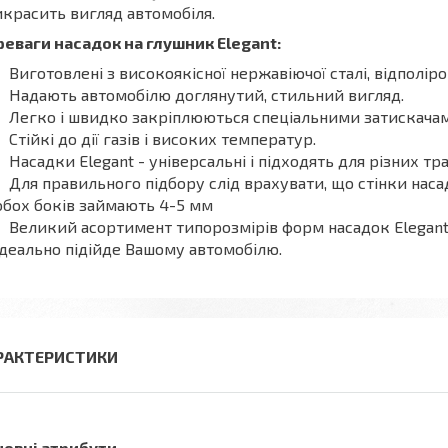
красить вигляд автомобіля.
еваги насадок на глушник Elegant:
Виготовлені з високоякісної нержавіючої сталі, відполіро
Надають автомобілю доглянутий, стильний вигляд.
Легко і швидко закріплюються спеціальними затискачам
Стійкі до дії газів і високих температур.
Насадки Elegant - універсальні і підходять для різних тр
Для правильного підбору слід врахувати, що стінки наса
обох боків займають 4-5 мм
Великий асортимент типорозмірів форм насадок Elegant 
ідеально підійде Вашому автомобілю.
РАКТЕРИСТИКИ
новні атрибути