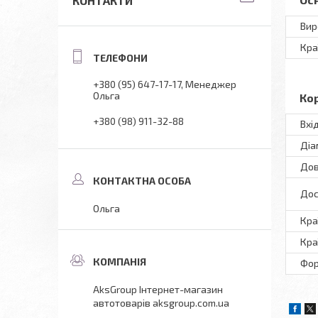
КОНТАКТИ
Вир
Кра
+380 (95) 647-17-17
Менеджер
Ольга
Ко
+380 (98) 911-32-88
Вхі
Діа
До
Дос
Ольга
Кра
Кра
Фо
AksGroup Інтернет-магазин
автотоварів aksgroup.com.ua