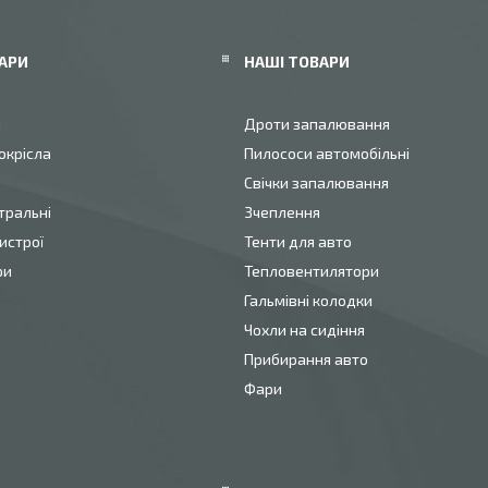
АРИ
НАШІ ТОВАРИ
и
Дроти запалювання
окрісла
Пилососи автомобільні
Свічки запалювання
тральні
Зчеплення
истрої
Тенти для авто
ри
Тепловентилятори
Гальмівні колодки
Чохли на сидіння
Прибирання авто
Фари