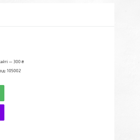
айті — 300 ₴
од:
105002