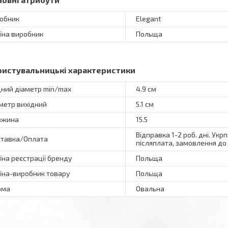
обник
Elegant
їна виробник
Польща
ристувальницькі характеристики
дний діаметр min/max
4.9 см
метр вихідний
5.1 см
вжина
15.5
Відправка 1-2 роб. дні. Укр
тавка/Оплата
післяплата, замовлення до 
їна реєстрації бренду
Польща
їна-виробник товару
Польща
рма
Овальна