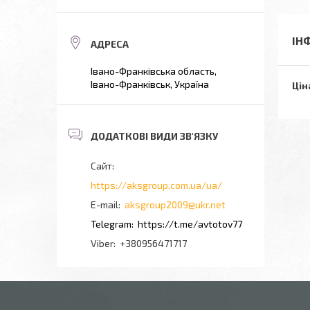
ІН
Івано-Франківська область,
Івано-Франківськ, Україна
Цін
https://aksgroup.com.ua/ua/
aksgroup2009@ukr.net
https://t.me/avtotov77
+380956471717