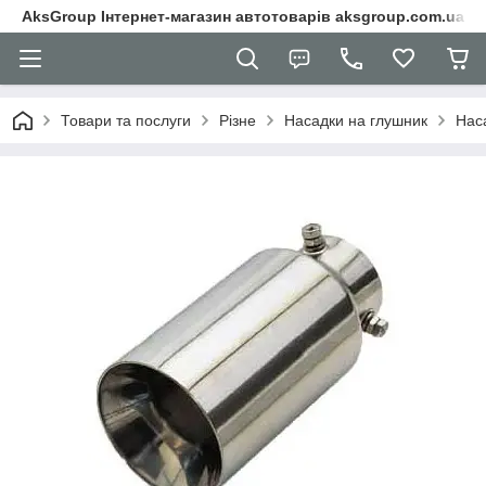
AksGroup Інтернет-магазин автотоварів aksgroup.com.ua
Товари та послуги
Різне
Насадки на глушник
Нас