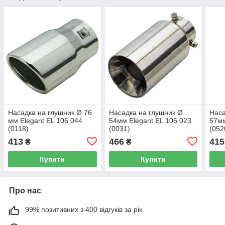
Насадка на глушник Ø 76
Насадка на глушник Ø
Наса
мм Elegant EL 106 044
54мм Elegant EL 106 023
57мм
(0118)
(0031)
(052
413
466
415
₴
₴
Купити
Купити
Про нас
99% позитивних з 400 відгуків за рік