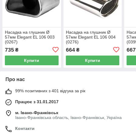
Насадка на глушник Ø
Насадка на глушник Ø
Наса
57мм Elegant EL 106 003
57мм Elegant EL 106 004
57мм
(0267)
(0276)
(039
735
664
667
₴
₴
Купити
Купити
Про нас
99% позитивних з 401 відгука за рік
Працює з 31.01.2017
м. Івано-Франківськ
Івано-Франківська область, Івано-Франківськ, Україна
Контакти