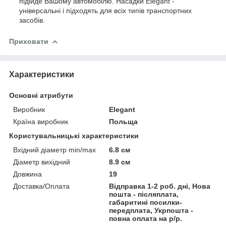
підійде Вашому автомобілю. Насадки Elegant -
універсальні і підходять для всіх типів транспортних
засобів.
Приховати
Характеристики
Основні атрибути
Виробник
Elegant
Країна виробник
Польща
Користувальницькі характеристики
Вхідний діаметр min/max
6.8 см
Діаметр вихідний
8.9 см
Довжина
19
Доставка/Оплата
Відправка 1-2 роб. дні, Нова
пошта - післяплата,
габаритині посилки-
передплата, Укрпошта -
повна оплата на р/р.