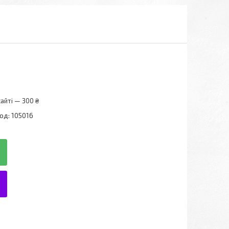
айті — 300 ₴
од:
105016