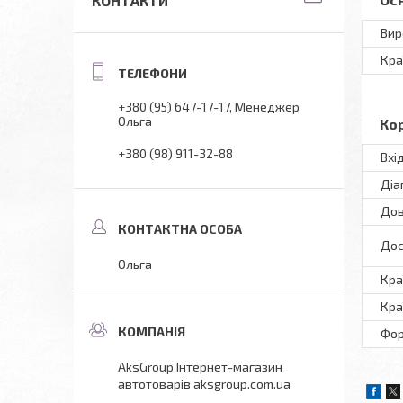
КОНТАКТИ
Вир
Кра
+380 (95) 647-17-17
Менеджер
Ольга
Ко
+380 (98) 911-32-88
Вхі
Діа
До
Дос
Ольга
Кра
Кра
Фо
AksGroup Інтернет-магазин
автотоварів aksgroup.com.ua