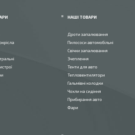
АРИ
НАШІ ТОВАРИ
и
Дроти запалювання
окрісла
Пилососи автомобільні
Свічки запалювання
тральні
Зчеплення
истрої
Тенти для авто
ри
Тепловентилятори
Гальмівні колодки
Чохли на сидіння
Прибирання авто
Фари