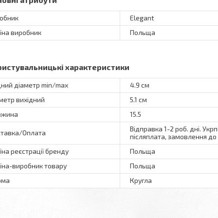
обник
Elegant
їна виробник
Польща
ристувальницькі характеристики
дний діаметр min/max
4.9 см
метр вихідний
5.1 см
вжина
15.5
Відправка 1-2 роб. дні. Укр
тавка/Оплата
післяплата, замовлення до 
їна реєстрації бренду
Польща
їна-виробник товару
Польща
рма
Кругла