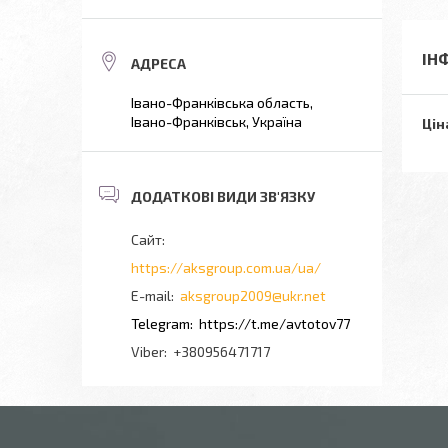
ІН
Івано-Франківська область,
Івано-Франківськ, Україна
Цін
https://aksgroup.com.ua/ua/
aksgroup2009@ukr.net
https://t.me/avtotov77
+380956471717