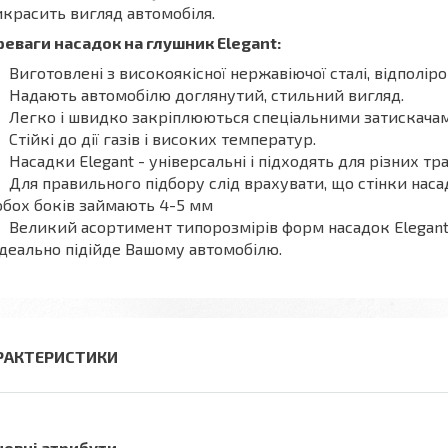
красить вигляд автомобіля.
еваги насадок на глушник Elegant:
Виготовлені з високоякісної нержавіючої сталі, відполіро
Надають автомобілю доглянутий, стильний вигляд.
Легко і швидко закріплюються спеціальними затискачам
Стійкі до дії газів і високих температур.
Насадки Elegant - універсальні і підходять для різних тр
Для правильного підбору слід врахувати, що стінки наса
обох боків займають 4-5 мм
Великий асортимент типорозмірів форм насадок Elegant 
ідеально підійде Вашому автомобілю.
РАКТЕРИСТИКИ
новні атрибути