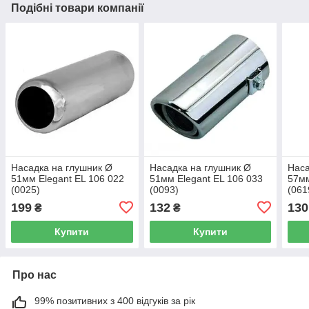
Подібні товари компанії
Насадка на глушник Ø
Насадка на глушник Ø
Наса
51мм Elegant EL 106 022
51мм Elegant EL 106 033
57мм
(0025)
(0093)
(061
199
132
130
₴
₴
Купити
Купити
Про нас
99% позитивних з 400 відгуків за рік