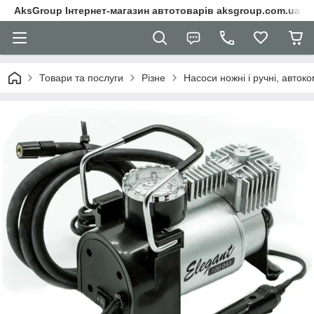
AksGroup Інтернет-магазин автотоварів aksgroup.com.ua
Товари та послуги
Різне
Насоси ножні і ручні, авток