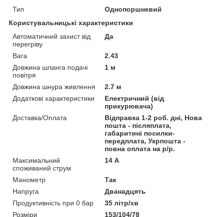
Тип
Однопоршневий
Користувальницькі характеристики
Автоматичний захист від
Да
перегріву
Вага
2.43
Довжина шланга подачі
1 м
повітря
Довжина шнура живлення
2.7 м
Додаткові характеристики
Електричний (від
прикурювача)
Доставка/Оплата
Відправка 1-2 роб. дні, Нова
пошта - післяплата,
габаритині посилки-
передплата, Укрпошта -
повна оплата на р/р.
Максимальний
14 А
споживаний струм
Манометр
Так
Напруга
Дванадцять
Продуктивність при 0 бар
35 літр/хв
Розміри
153/104/78