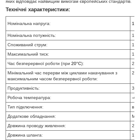
яких відповідає найвищим вимогам європейських стандартів.
Технічні характеристики:
Номінальна напруга:
12
Номінальна потужність:
150
Споживаний струм:
14 
Максимальний тиск:
10 
Час безперервної роботи (при
20°C
):
20 х
Мінімальний час перерви між циклами накачування з
25 х
максимальним часом безперервної роботи:
Продуктивність:
35 
Робоча температура:
-40
Тип підключення:
в г
Додаткове обладнання:
Ман
Довжина проводу живлення:
2,7
Довжина шланга:
1 м