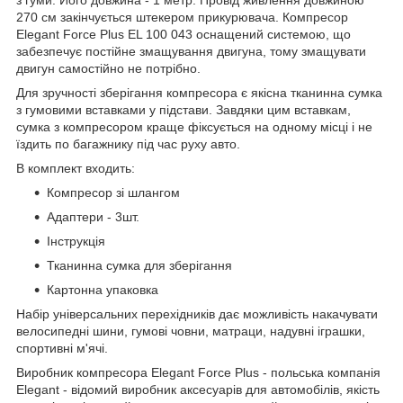
з гуми. Його довжина - 1 метр. Провід живлення довжиною
270 см закінчується штекером прикурювача. Компресор
Elegant Force Plus EL 100 043 оснащений системою, що
забезпечує постійне змащування двигуна, тому змащувати
двигун самостійно не потрібно.
Для зручності зберігання компресора є якісна тканинна сумка
з гумовими вставками у підстави. Завдяки цим вставкам,
сумка з компресором краще фіксується на одному місці і не
їздить по багажнику під час руху авто.
В комплект входить:
Компресор зі шлангом
Адаптери - 3шт.
Інструкція
Тканинна сумка для зберігання
Картонна упаковка
Набір універсальних перехідників дає можливість накачувати
велосипедні шини, гумові човни, матраци, надувні іграшки,
спортивні м'ячі.
Виробник компресора Elegant Force Plus - польська компанія
Elegant - відомий виробник аксесуарів для автомобілів, якість