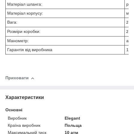
Матеріал шланга:
рез
Матеріал корпусу:
мет
Вага:
2,5
Розміри коробки:
210 
Манометр:
ана
Гарантія від виробника
12 
Приховати
Характеристики
Основні
Виробник
Elegant
Країна виробник
Польща
Максимальний тиск
10 атм