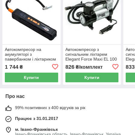
Автокомпресор на
Автокомпресор з
Авто
акумуляторі з
сигнальним ліхтарем
сигн
павербанком і ліхтариком
Elegant Force Maxi EL 100
Eleg
Elegant Force Maxi EL 100
010
010
1 744
826
833
₴
₴/комплект
015
Купити
Купити
Про нас
99% позитивних з 400 відгуків за рік
Працює з 31.01.2017
м. Івано-Франківськ
Івано-Франківська область, Івано-Франківськ, Україна