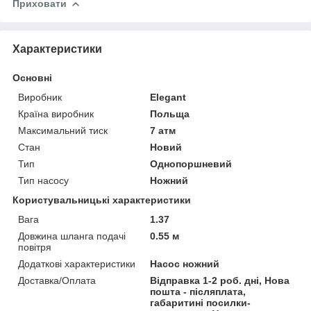
Приховати
Характеристики
Основні
Виробник
Elegant
Країна виробник
Польща
Максимальний тиск
7 атм
Стан
Новий
Тип
Однопоршневий
Тип насосу
Ножний
Користувальницькі характеристики
Вага
1.37
Довжина шланга подачі
0.55 м
повітря
Додаткові характеристики
Насос ножний
Доставка/Оплата
Відправка 1-2 роб. дні, Нова
пошта - післяплата,
габаритині посилки-