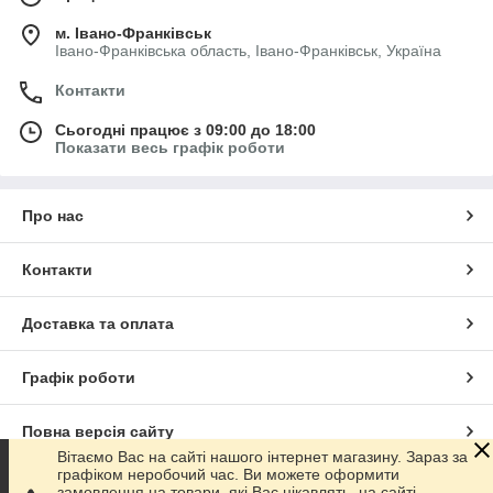
м. Івано-Франківськ
Івано-Франківська область, Івано-Франківськ, Україна
Контакти
Сьогодні працює з 09:00 до 18:00
Показати весь графік роботи
Про нас
Контакти
Доставка та оплата
Графік роботи
Повна версія сайту
Вітаємо Вас на сайті нашого інтернет магазину. Зараз за
графіком неробочий час. Ви можете оформити
Сайт створено на маркетплейсі
Prom.ua
замовлення на товари, які Вас цікавлять, на сайті