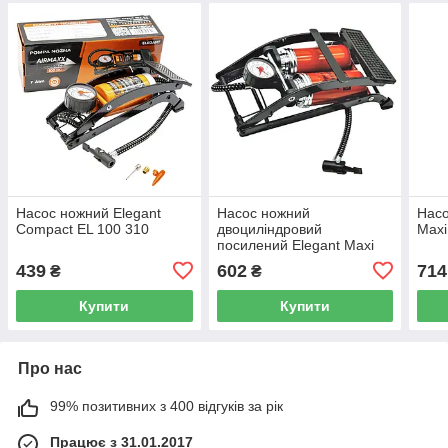
Насос ножний Elegant
Насос ножний
Насо
Compact EL 100 310
двоциліндровий
Maxi
посилений Elegant Maxi
EL 100 335
439
602
714
₴
₴
Купити
Купити
Про нас
99% позитивних з 400 відгуків за рік
Працює з 31.01.2017