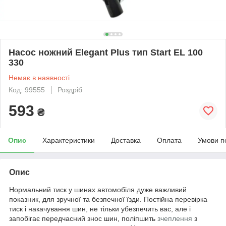
Насос ножний Elegant Plus тип Start EL 100
330
Немає в наявності
Код: 99555
Роздріб
593
₴
Опис
Характеристики
Доставка
Оплата
Умови п
Опис
Нормальний тиск у шинах автомобіля дуже важливий
показник, для зручної та безпечної їзди. Постійна перевірка
тиск і накачування шин, не тільки убезпечить вас, але і
запобігає передчасний знос шин, поліпшить
зчеплення
з