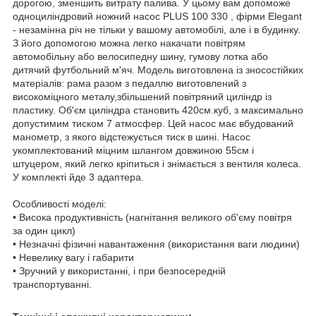
дорогою, зменшить витрату палива. У цьому вам допоможе
одноциліндровий ножний насос PLUS 100 330 , фірми Elegant
- незамінна річ не тільки у вашому автомобілі, але і в будинку.
З його допомогою можна легко накачати повітрям
автомобільну або велосипедну шину, гумову лотка або
дитячий футбольний м'яч. Модель виготовлена із зносостійких
матеріалів: рама разом з педаллю виготовлений з
високоміцного металу,збільшений повітряний циліндр із
пластику. Об'єм циліндра становить 420см.куб, з максимально
допустимим тиском 7 атмосфер. Цей насос має вбудований
манометр, з якого відстежується тиск в шині. Насос
укомплектований міцним шлангом довжиною 55см і
штуцером, який легко кріпиться і знімається з вентиля колеса.
У комплекті йде 3 адаптера.
Особливості моделі:
• Висока продуктивність (нагнітання великого об'єму повітря
за один цикл)
• Незначні фізичні навантаження (використання ваги людини)
• Невелику вагу і габарити
• Зручний у використанні, і при безпосередній
транспортуванні.