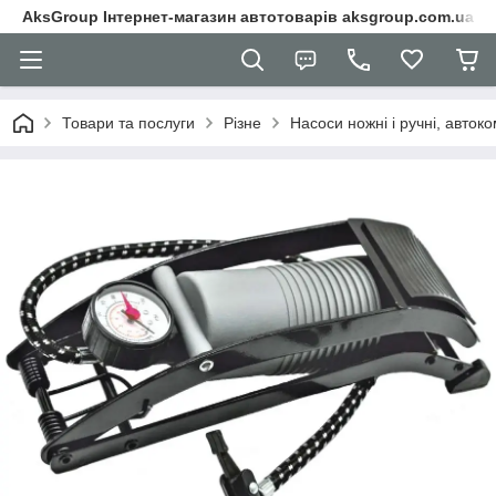
AksGroup Інтернет-магазин автотоварів aksgroup.com.ua
Товари та послуги
Різне
Насоси ножні і ручні, авток