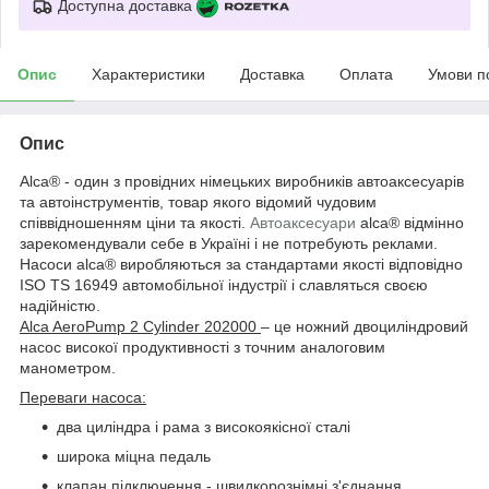
Доступна доставка
Опис
Характеристики
Доставка
Оплата
Умови п
Опис
Аlca® - один з провідних німецьких виробників автоаксесуарів
та автоінструментів, товар якого відомий чудовим
співвідношенням ціни та якості.
Автоаксесуари
alca® відмінно
зарекомендували себе в Україні і не потребують реклами.
Насоси alca® виробляються за стандартами якості відповідно
ISO TS 16949 автомобільної індустрії і славляться своєю
надійністю.
Alca AeroPump 2 Cylinder 202000
– це ножний двоциліндровий
насос високої продуктивності з точним аналоговим
манометром.
Переваги насоса:
два циліндра і рама з високоякісної сталі
широка міцна педаль
клапан підключення - швидкорознімні з'єднання