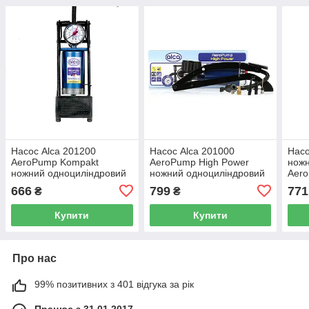
Насос Alca 201200
Насос Alca 201000
Насо
AeroPump Kompakt
AeroPump High Power
ножн
ножний одноциліндровий
ножний одноциліндровий
Aero
666
799
771
₴
₴
Купити
Купити
Про нас
99% позитивних з 401 відгука за рік
Працює з 31.01.2017