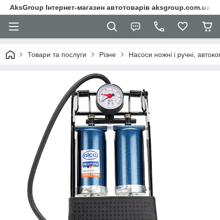
AksGroup Інтернет-магазин автотоварів aksgroup.com.ua
Товари та послуги
Різне
Насоси ножні і ручні, авток