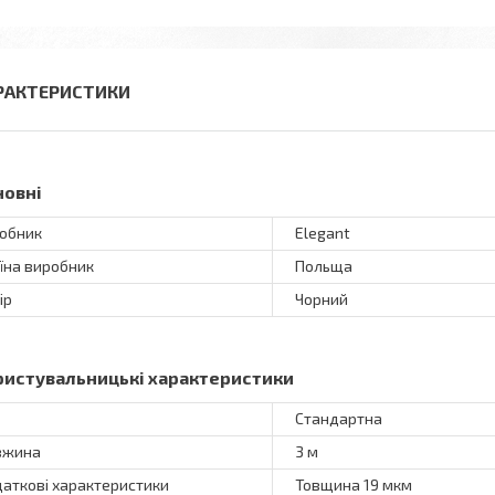
РАКТЕРИСТИКИ
новні
обник
Elegant
їна виробник
Польща
ір
Чорний
ристувальницькі характеристики
Стандартна
вжина
3 м
аткові характеристики
Товщина 19 мкм