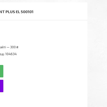
T PLUS EL 500101
айті — 300 ₴
од:
104634