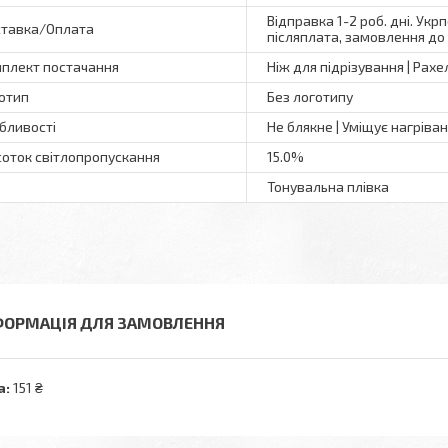
Відправка 1-2 роб. дні. Укр
тавка/Оплата
післяплата, замовлення до 
плект постачання
Ніж для підрізування | Рахе
отип
Без логотипу
бливості
Не блякне | Уміщує нагріва
соток світлопропускання
15.0%
Тонувальна плівка
ФОРМАЦІЯ ДЛЯ ЗАМОВЛЕННЯ
а:
151 ₴