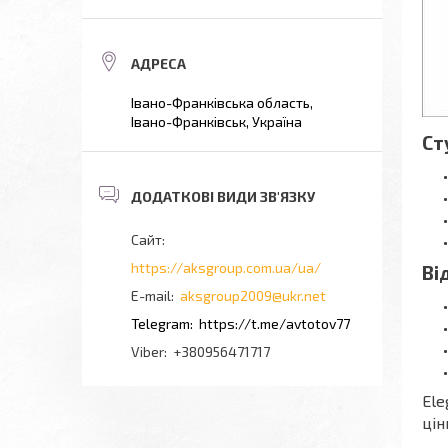
Івано-Франківська область,
Івано-Франківськ, Україна
Ст
https://aksgroup.com.ua/ua/
Ві
aksgroup2009@ukr.net
https://t.me/avtotov77
+380956471717
Ele
цін