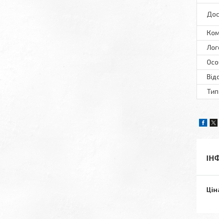
Дос
Ком
Лог
Осо
Від
Тип
ІН
Цін