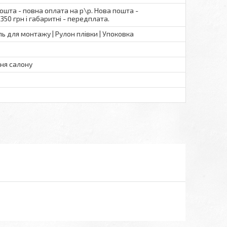
пошта - повна оплата на р\р. Нова пошта -
350 грн і габаритні - передплата.
ль для монтажу | Рулон плівки | Упоковка
ння салону