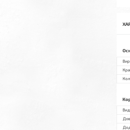
ХА
Ос
Вир
Кра
Кол
Ко
Вид
До
Дод