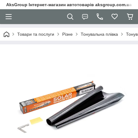
AksGroup Інтернет-магазин автотоварів aksgroup.com.ua
Товари та послуги
Різне
Тонувальна плівка
Тонув