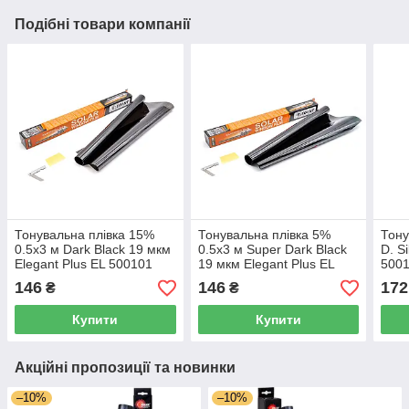
Подібні товари компанії
Тонувальна плівка 15%
Тонувальна плівка 5%
Тону
0.5х3 м Dark Black 19 мкм
0.5х3 м Super Dark Black
D. S
Elegant Plus EL 500101
19 мкм Elegant Plus EL
500
500 102
146
146
172
₴
₴
Купити
Купити
Акційні пропозиції та новинки
–10%
–10%