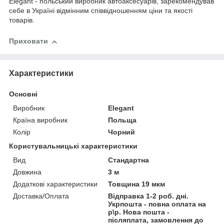
Elegant - польський виробник автоаксесуарів, зарекомендував
себе в Україні відмінним співвідношенням ціни та якості
товарів.
Приховати
Характеристики
Основні
Виробник
Elegant
Країна виробник
Польща
Колір
Чорний
Користувальницькі характеристики
Вид
Стандартна
Довжина
3 м
Додаткові характеристики
Товщина 19 мкм
Доставка/Оплата
Відправка 1-2 роб. дні.
Укрпошта - повна оплата на
р\р. Нова пошта -
післяплата, замовлення до