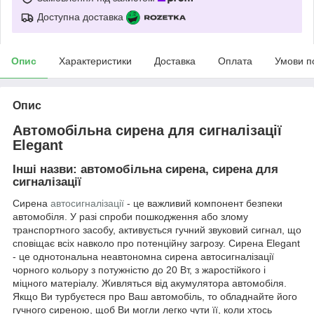
Доступна доставка
Опис
Характеристики
Доставка
Оплата
Умови п
Опис
Автомобільна сирена для сигналізації
Elegant
Інші назви: автомобільна сирена, сирена для
сигналізації
Сирена
автосигналізації
- це важливий компонент безпеки
автомобіля. У разі спроби пошкодження або злому
транспортного засобу, активується гучний звуковий сигнал, що
сповіщає всіх навколо про потенційну загрозу. Сирена Elegant
- це однотональна неавтономна сирена автосигналізації
чорного кольору з потужністю до 20 Вт, з жаростійкого і
міцного матеріалу. Живляться від акумулятора автомобіля.
Якщо Ви турбуєтеся про Ваш автомобіль, то обладнайте його
гучного сиреною, щоб Ви могли легко чути її, коли хтось