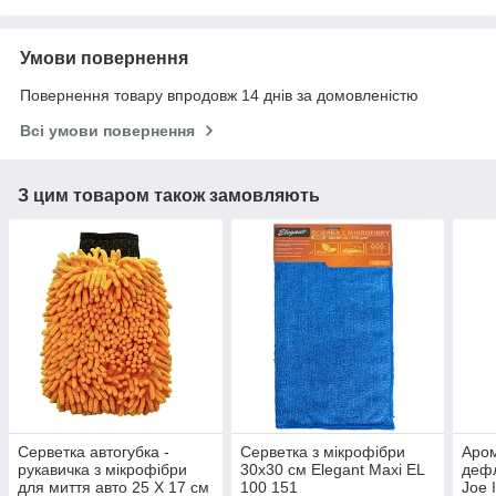
Умови повернення
Повернення товару впродовж 14 днів за домовленістю
Всі умови повернення
З цим товаром також замовляють
Серветка автогубка -
Серветка з мікрофібри
Аром
рукавичка з мікрофібри
30x30 см Elegant Maxi EL
дефл
для миття авто 25 Х 17 см
100 151
Joe 