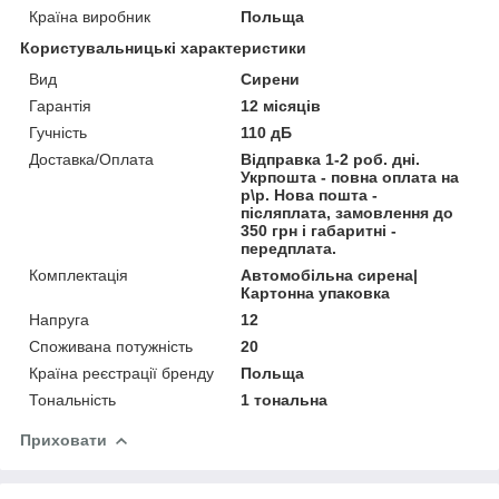
Країна виробник
Польща
Користувальницькі характеристики
Вид
Сирени
Гарантія
12 місяців
Гучність
110 дБ
Доставка/Оплата
Відправка 1-2 роб. дні.
Укрпошта - повна оплата на
р\р. Нова пошта -
післяплата, замовлення до
350 грн і габаритні -
передплата.
Комплектація
Автомобільна сирена|
Картонна упаковка
Напруга
12
Споживана потужність
20
Країна реєстрації бренду
Польща
Тональність
1 тональна
Приховати