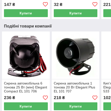
Elegant Maxi EL 100 153
LJL
147
32
221
₴
₴
Купити
Купити
Подібні товари компанії
Сирена автомобільна 6
Сирена автомобільна 1
Кип'
тонова 25 Вт (міні) Elegant
тонова 20 Вт Elegant Plus
Eleg
Compact EL 101 706
EL 101 707
533
236
218
102
₴
₴
Купити
Купити