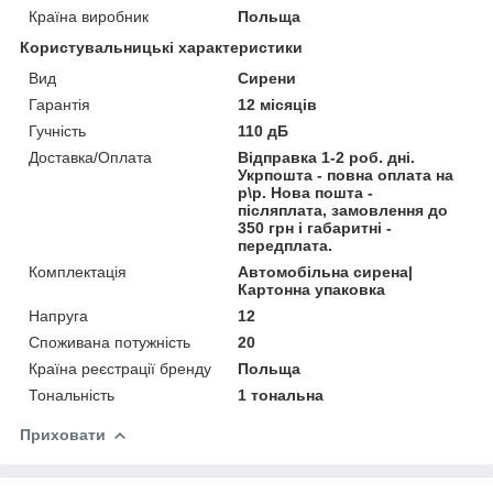
Країна виробник
Польща
Користувальницькі характеристики
Вид
Сирени
Гарантія
12 місяців
Гучність
110 дБ
Доставка/Оплата
Відправка 1-2 роб. дні.
Укрпошта - повна оплата на
р\р. Нова пошта -
післяплата, замовлення до
350 грн і габаритні -
передплата.
Комплектація
Автомобільна сирена|
Картонна упаковка
Напруга
12
Споживана потужність
20
Країна реєстрації бренду
Польща
Тональність
1 тональна
Приховати