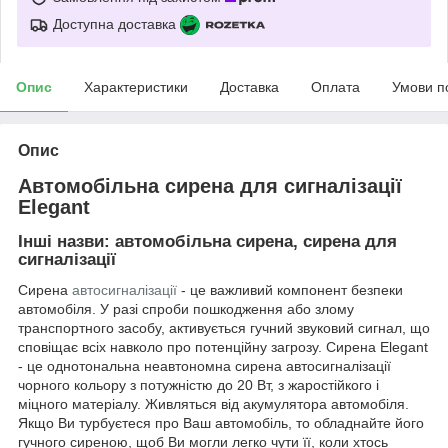
Доступна доставка
Опис
Характеристики
Доставка
Оплата
Умови п
Опис
Автомобільна сирена для сигналізації
Elegant
Інші назви: автомобільна сирена, сирена для
сигналізації
Сирена
автосигналізації
- це важливий компонент безпеки
автомобіля. У разі спроби пошкодження або злому
транспортного засобу, активується гучний звуковий сигнал, що
сповіщає всіх навколо про потенційну загрозу. Сирена Elegant
- це однотональна неавтономна сирена автосигналізації
чорного кольору з потужністю до 20 Вт, з жаростійкого і
міцного матеріалу. Живляться від акумулятора автомобіля.
Якщо Ви турбуєтеся про Ваш автомобіль, то обладнайте його
гучного сиреною, щоб Ви могли легко чути її, коли хтось