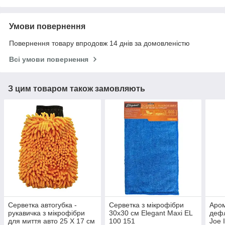
Умови повернення
Повернення товару впродовж 14 днів за домовленістю
Всі умови повернення
З цим товаром також замовляють
Серветка автогубка -
Серветка з мікрофібри
Аром
рукавичка з мікрофібри
30x30 см Elegant Maxi EL
дефл
для миття авто 25 Х 17 см
100 151
Joe 