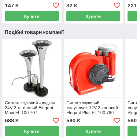
Elegant Maxi EL 100 153
LJL
147
32
221
₴
₴
Купити
Купити
Подібні товари компанії
Сигнал звуковий «дудка»
Сигнал звуковий
Сигн
24V 2-х тоновий Elegant
«наутілус» 12V 2-тоновий
«нау
Maxi EL 100 707
Elegant Plus EL 100 760
Eleg
металічний ( SL-1008C )
червоний розширений
чер
688
590
590
₴
₴
Купити
Купити