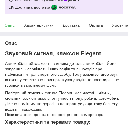
Доступна доставка
Опис
Характеристики
Доставка
Оплата
Умови п
Опис
Звуковий сигнал, клаксон Elegant
Автомобільний клаксон - важлива деталь автомобіля. Його
завдання - сповіщати інших водіїв та пішоходів про
наближення транспортного засобу. Тому важливо, щоб звук
клаксону ефективно привертав увагу водіїв та пасажирів і не
губився в загальному шумі.
Повітряний звуковий сигнал Elegant має чистий, чіткий,
сильний звук оптимальної гучності і тону, робить автомобіль
дійсно помітним на дорозі, а це гарантує додаткову безпеку
водієві і пішоходам.
Підключається до штатного повітряного компресора.
Характеристики та переваги товару: