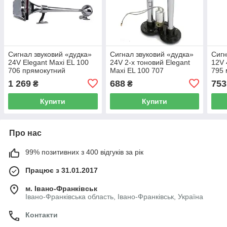
Сигнал звуковий «дудка»
Сигнал звуковий «дудка»
Сигн
24V Elegant Maxi EL 100
24V 2-х тоновий Elegant
12V 
706 прямокутний
Maxi EL 100 707
795 
металічний 64 см ( SL-
металічний ( SL-1008C )
1 269
688
753
₴
₴
1004 )
Купити
Купити
Про нас
99% позитивних з 400 відгуків за рік
Працює з 31.01.2017
м. Івано-Франківськ
Івано-Франківська область, Івано-Франківськ, Україна
Контакти