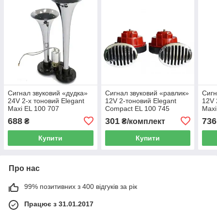
Сигнал звуковий «дудка»
Сигнал звуковий «равлик»
Сигн
24V 2-х тоновий Elegant
12V 2-тоновий Elegant
12V 
Maxi EL 100 707
Compact EL 100 745
Maxi
металічний ( SL-1008C )
чорно-червоний, кришка
688
301
736
₴
₴/комплект
хром
Купити
Купити
Про нас
99% позитивних з 400 відгуків за рік
Працює з 31.01.2017