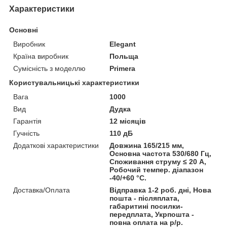
Характеристики
Основні
Виробник
Elegant
Країна виробник
Польща
Сумісність з моделлю
Primera
Користувальницькі характеристики
Вага
1000
Вид
Дудка
Гарантія
12 місяців
Гучність
110 дБ
Додаткові характеристики
Довжина 165/215 мм,
Основна частота 530/680 Гц,
Споживання струму ≤ 20 А,
Робочий темпер. діапазон
-40/+60 °С.
Доставка/Оплата
Відправка 1-2 роб. дні, Нова
пошта - післяплата,
габаритині посилки-
передплата, Укрпошта -
повна оплата на р/р.