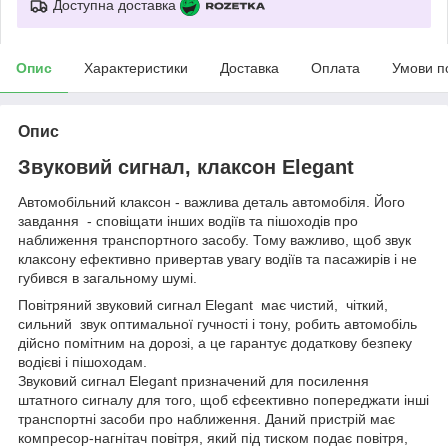
Доступна доставка
Опис
Характеристики
Доставка
Оплата
Умови п
Опис
Звуковий сигнал, клаксон Elegant
Автомобільний клаксон - важлива деталь автомобіля. Його
завдання - сповіщати інших водіїв та пішоходів про
наближення транспортного засобу. Тому важливо, щоб звук
клаксону ефективно привертав увагу водіїв та пасажирів і не
губився в загальному шумі.
Повітряний звуковий сигнал Elegant має чистий, чіткий,
сильний звук оптимальної гучності і тону, робить автомобіль
дійсно помітним на дорозі, а це гарантує додаткову безпеку
водієві і пішоходам.
Звуковий сигнал Elegant призначений для посилення
штатного сигналу для того, щоб єфєективно попереджати інші
транспортні засоби про наближення. Даний пристрій має
компресор-нагнітач повітря, який під тиском подає повітря,