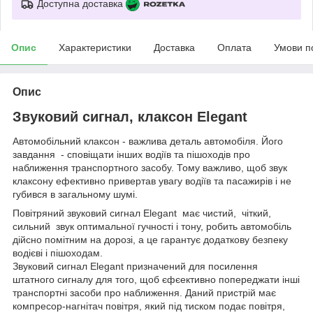
Доступна доставка
Опис
Характеристики
Доставка
Оплата
Умови п
Опис
Звуковий сигнал, клаксон Elegant
Автомобільний клаксон - важлива деталь автомобіля. Його
завдання - сповіщати інших водіїв та пішоходів про
наближення транспортного засобу. Тому важливо, щоб звук
клаксону ефективно привертав увагу водіїв та пасажирів і не
губився в загальному шумі.
Повітряний звуковий сигнал Elegant має чистий, чіткий,
сильний звук оптимальної гучності і тону, робить автомобіль
дійсно помітним на дорозі, а це гарантує додаткову безпеку
водієві і пішоходам.
Звуковий сигнал Elegant призначений для посилення
штатного сигналу для того, щоб єфєективно попереджати інші
транспортні засоби про наближення. Даний пристрій має
компресор-нагнітач повітря, який під тиском подає повітря,