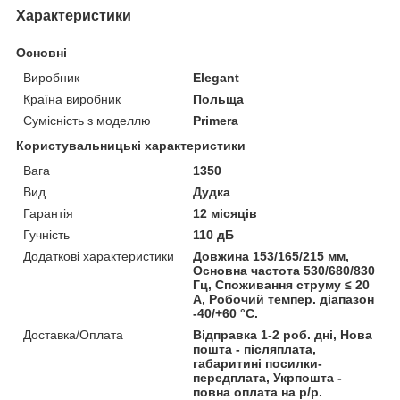
Характеристики
Основні
Виробник
Elegant
Країна виробник
Польща
Сумісність з моделлю
Primera
Користувальницькі характеристики
Вага
1350
Вид
Дудка
Гарантія
12 місяців
Гучність
110 дБ
Додаткові характеристики
Довжина 153/165/215 мм,
Основна частота 530/680/830
Гц, Споживання струму ≤ 20
А, Робочий темпер. діапазон
-40/+60 °С.
Доставка/Оплата
Відправка 1-2 роб. дні, Нова
пошта - післяплата,
габаритині посилки-
передплата, Укрпошта -
повна оплата на р/р.