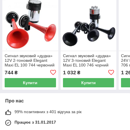
Сигнал звуковий «дудка»
Сигнал звуковий «дудка»
Сигн
12V 2-тоновий Elegant
12V 3-тоновий Elegant
24V 
Maxi EL 100 744 червоний
Maxi EL 100 746 чорний
706 
мета
744
1 032
1 2
₴
₴
1004
Купити
Купити
Про нас
99% позитивних з 401 відгука за рік
Працює з 31.01.2017