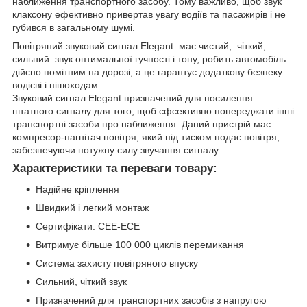
наближення транспортного засобу. Тому важливо, щоб звук
клаксону ефективно привертав увагу водіїв та пасажирів і не
губився в загальному шумі.
Повітряний звуковий сигнал Elegant має чистий, чіткий,
сильний звук оптимальної гучності і тону, робить автомобіль
дійсно помітним на дорозі, а це гарантує додаткову безпеку
водієві і пішоходам.
Звуковий сигнал Elegant призначений для посилення
штатного сигналу для того, щоб єфєективно попереджати інші
транспортні засоби про наближення. Даний пристрій має
компресор-нагнітач повітря, який під тиском подає повітря,
забезпечуючи потужну силу звучання сигналу.
Характеристики та переваги товару:
Надійне кріплення
Швидкий і легкий монтаж
Сертифікати: CEE-ECE
Витримує більше 100 000 циклів перемикання
Система захисту повітряного впуску
Сильний, чіткий звук
Призначений для транспортних засобів з напругою