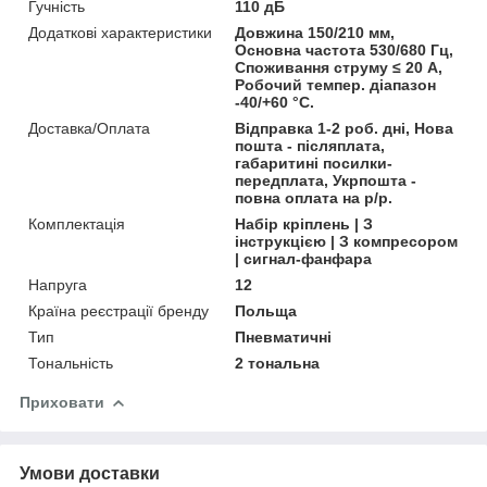
Гучність
110 дБ
Додаткові характеристики
Довжина 150/210 мм,
Основна частота 530/680 Гц,
Споживання струму ≤ 20 А,
Робочий темпер. діапазон
-40/+60 °С.
Доставка/Оплата
Відправка 1-2 роб. дні, Нова
пошта - післяплата,
габаритині посилки-
передплата, Укрпошта -
повна оплата на р/р.
Комплектація
Набір кріплень | З
інструкцією | З компресором
| сигнал-фанфара
Напруга
12
Країна реєстрації бренду
Польща
Тип
Пневматичні
Тональність
2 тональна
Приховати
Умови доставки