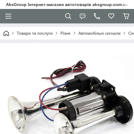
AksGroup Інтернет-магазин автотоварів aksgroup.com.ua
Товари та послуги
Різне
Автомобільні сигнали
Cи