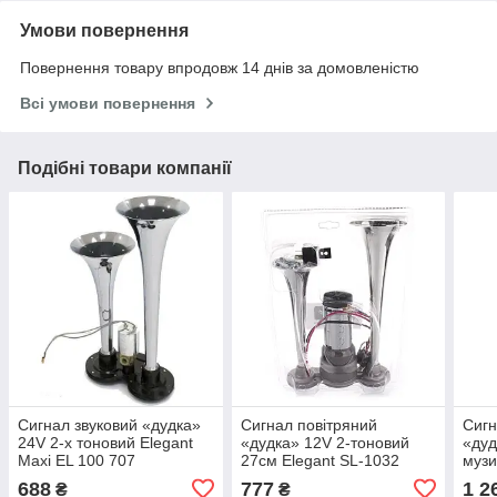
Умови повернення
Повернення товару впродовж 14 днів за домовленістю
Всі умови повернення
Подібні товари компанії
Сигнал звуковий «дудка»
Cигнал повітряний
Cигн
24V 2-х тоновий Elegant
«дудка» 12V 2-тоновий
«дуд
Maxi EL 100 707
27см Elegant SL-1032
музи
металічний ( SL-1008C )
металічний
1016
688
777
1 2
₴
₴