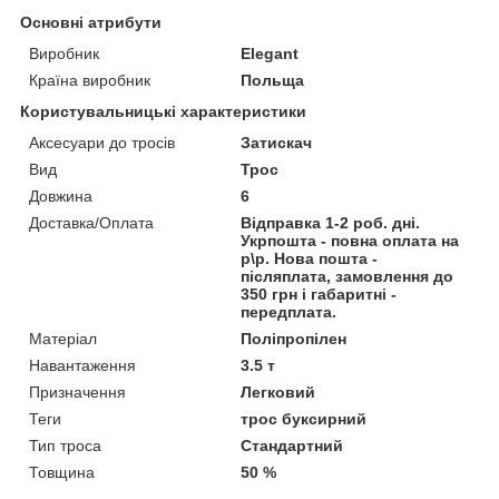
Основні атрибути
Виробник
Elegant
Країна виробник
Польща
Користувальницькі характеристики
Аксесуари до тросів
Затискач
Вид
Трос
Довжина
6
Доставка/Оплата
Відправка 1-2 роб. дні.
Укрпошта - повна оплата на
р\р. Нова пошта -
післяплата, замовлення до
350 грн і габаритні -
передплата.
Матеріал
Поліпропілен
Навантаження
3.5 т
Призначення
Легковий
Теги
трос буксирний
Тип троса
Стандартний
Товщина
50 %