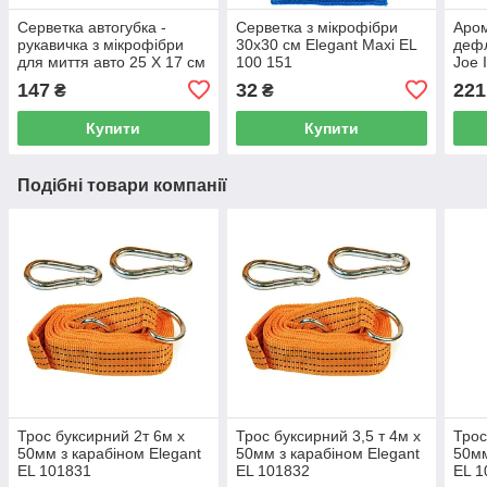
Серветка автогубка -
Серветка з мікрофібри
Аром
рукавичка з мікрофібри
30x30 см Elegant Maxi EL
дефл
для миття авто 25 Х 17 см
100 151
Joe 
Elegant Maxi EL 100 153
LJL
147
32
221
₴
₴
Купити
Купити
Подібні товари компанії
Трос буксирний 2т 6м х
Трос буксирний 3,5 т 4м х
Трос
50мм з карабіном Elegant
50мм з карабіном Elegant
50мм
EL 101831
EL 101832
EL 1