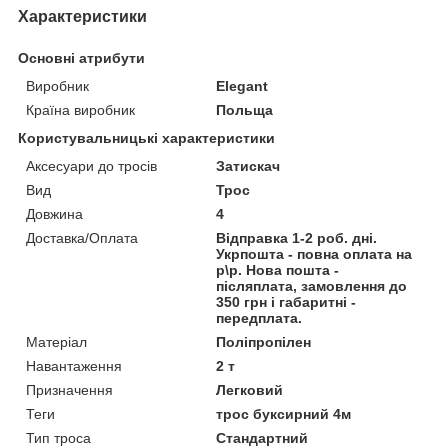
Характеристики
Основні атрибути
Виробник
Elegant
Країна виробник
Польща
Користувальницькі характеристики
Аксесуари до тросів
Затискач
Вид
Трос
Довжина
4
Доставка/Оплата
Відправка 1-2 роб. дні.
Укрпошта - повна оплата на
р\р. Нова пошта -
післяплата, замовлення до
350 грн і габаритні -
передплата.
Матеріал
Поліпропілен
Навантаження
2 т
Призначення
Легковий
Теги
трос буксирний 4м
Тип троса
Стандартний