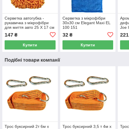
Серветка автогубка -
Серветка з мікрофібри
Аром
рукавичка з мікрофібри
30x30 см Elegant Maxi EL
дефл
для миття авто 25 Х 17 см
100 151
Joe 
Elegant Maxi EL 100 153
LJL
147
32
221
₴
₴
Купити
Купити
Подібні товари компанії
Трос буксирний 2т 6м х
Трос буксирний 3,5 т 4м х
Трос