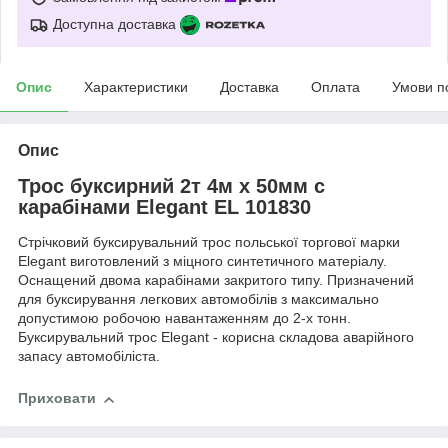
Доступна доставка
Опис
Характеристики
Доставка
Оплата
Умови п
Опис
Трос буксирний 2т 4м х 50мм c
карабінами Elegant EL 101830
Стрічковий буксирувальний трос польської торгової марки
Elegant виготовлений з міцного синтетичного матеріалу.
Оснащений двома карабінами закритого типу. Призначений
для буксирування легкових автомобілів з максимально
допустимою робочою навантаженням до 2-х тонн.
Буксирувальний трос Elegant - корисна складова аварійного
запасу автомобіліста.
Приховати