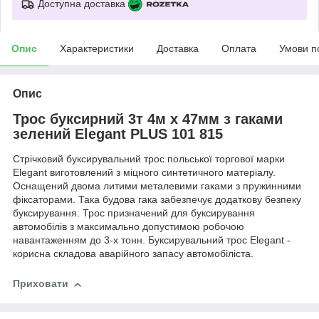
Доступна доставка
Опис
Характеристики
Доставка
Оплата
Умови п
Опис
Трос буксирний 3т 4м х 47мм з гаками
зелений Elegant PLUS 101 815
Стрічковий буксирувальний трос польської торгової марки
Elegant виготовлений з міцного синтетичного матеріалу.
Оснащений двома литими металевими гаками з пружинними
фіксаторами. Така будова гака забезпечує додаткову безпеку
буксирування. Трос призначений для буксирування
автомобілів з максимально допустимою робочою
навантаженням до 3-х тонн. Буксирувальний трос Elegant -
корисна складова аварійного запасу автомобіліста.
Приховати