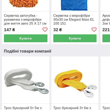
Серветка автогубка -
Серветка з мікрофібри
Аром
рукавичка з мікрофібри
30x30 см Elegant Maxi EL
дефл
для миття авто 25 Х 17 см
100 151
Joe 
Elegant Maxi EL 100 153
LJL
147
32
221
₴
₴
Купити
Купити
Подібні товари компанії
Трос буксирний 5т 5м х
Трос буксирний 3т 6м з
Трос