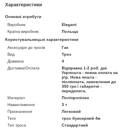
Характеристики
Основні атрибути
Виробник
Elegant
Країна виробник
Польща
Користувальницькі характеристики
Аксесуари до тросів
Гак
Вид
Трос
Довжина
4
Доставка/Оплата
Відправка 1-2 роб. дні.
Укрпошта - повна оплата на
р\р. Нова пошта -
післяплата, замовлення до
350 грн і габаритні -
передплата.
Матеріал
Поліпропілен
Навантаження
3 т
Призначення
Легковий
Теги
трос буксирний 4м
Тип троса
Стандартний