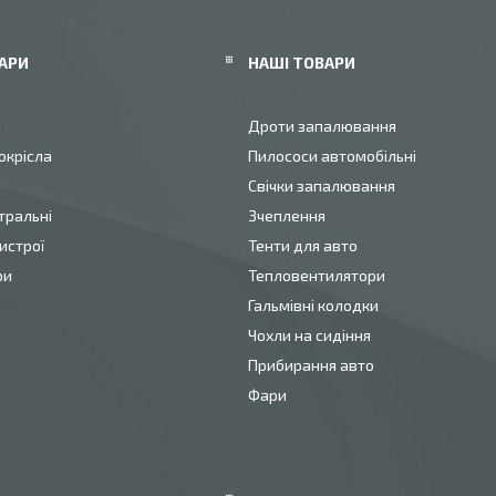
АРИ
НАШІ ТОВАРИ
и
Дроти запалювання
окрісла
Пилососи автомобільні
Свічки запалювання
тральні
Зчеплення
истрої
Тенти для авто
ри
Тепловентилятори
Гальмівні колодки
Чохли на сидіння
Прибирання авто
Фари