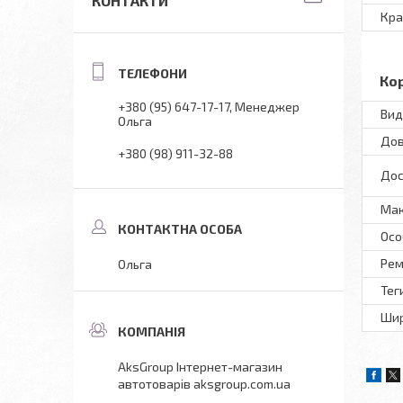
КОНТАКТИ
Кра
Ко
+380 (95) 647-17-17
Менеджер
Вид
Ольга
Дов
+380 (98) 911-32-88
Дос
Мак
Осо
Рем
Ольга
Тег
Шир
AksGroup Інтернет-магазин
автотоварів aksgroup.com.ua