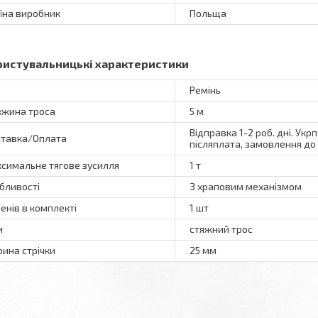
їна виробник
Польща
ристувальницькі характеристики
Ремінь
жина троса
5 м
Відправка 1-2 роб. дні. Укр
тавка/Оплата
післяплата, замовлення до 
симальне тягове зусилля
1 т
бливості
З храповим механізмом
енів в комплекті
1 шт
и
стяжний трос
ина стрічки
25 мм