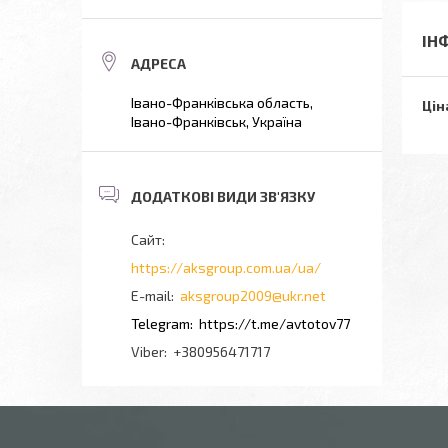
ІН
Івано-Франківська область,
Цін
Івано-Франківськ, Україна
https://aksgroup.com.ua/ua/
aksgroup2009@ukr.net
https://t.me/avtotov77
+380956471717